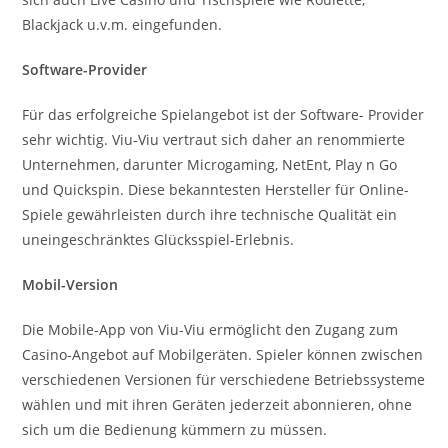
Blackjack u.v.m. eingefunden.
Software-Provider
Für das erfolgreiche Spielangebot ist der Software- Provider
sehr wichtig. Viu-Viu vertraut sich daher an renommierte
Unternehmen, darunter Microgaming, NetEnt, Play n Go
und Quickspin. Diese bekanntesten Hersteller für Online-
Spiele gewährleisten durch ihre technische Qualität ein
uneingeschränktes Glücksspiel-Erlebnis.
Mobil-Version
Die Mobile-App von Viu-Viu ermöglicht den Zugang zum
Casino-Angebot auf Mobilgeräten. Spieler können zwischen
verschiedenen Versionen für verschiedene Betriebssysteme
wählen und mit ihren Geräten jederzeit abonnieren, ohne
sich um die Bedienung kümmern zu müssen.