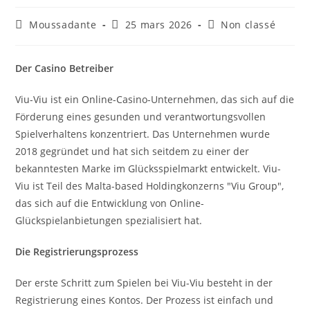
Moussadante
25 mars 2026
Non classé
Der Casino Betreiber
Viu-Viu ist ein Online-Casino-Unternehmen, das sich auf die
Förderung eines gesunden und verantwortungsvollen
Spielverhaltens konzentriert. Das Unternehmen wurde
2018 gegründet und hat sich seitdem zu einer der
bekanntesten Marke im Glücksspielmarkt entwickelt. Viu-
Viu ist Teil des Malta-based Holdingkonzerns "Viu Group",
das sich auf die Entwicklung von Online-
Glückspielanbietungen spezialisiert hat.
Die Registrierungsprozess
Der erste Schritt zum Spielen bei Viu-Viu besteht in der
Registrierung eines Kontos. Der Prozess ist einfach und