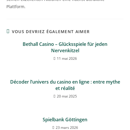
Plattform.
VOUS DEVRIEZ ÉGALEMENT AIMER
Bethall Casino – Glücksspiele für jeden
Nervenkitzel
11 mai 2026
Décoder l’univers du casino en ligne : entre mythe
et réalité
20 mai 2025
Spielbank Göttingen
23 mars 2026