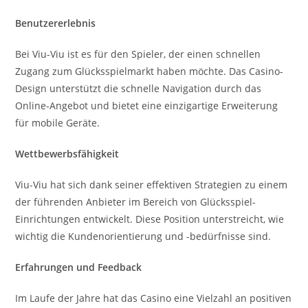
Benutzererlebnis
Bei Viu-Viu ist es für den Spieler, der einen schnellen
Zugang zum Glücksspielmarkt haben möchte. Das Casino-
Design unterstützt die schnelle Navigation durch das
Online-Angebot und bietet eine einzigartige Erweiterung
für mobile Geräte.
Wettbewerbsfähigkeit
Viu-Viu hat sich dank seiner effektiven Strategien zu einem
der führenden Anbieter im Bereich von Glücksspiel-
Einrichtungen entwickelt. Diese Position unterstreicht, wie
wichtig die Kundenorientierung und -bedürfnisse sind.
Erfahrungen und Feedback
Im Laufe der Jahre hat das Casino eine Vielzahl an positiven