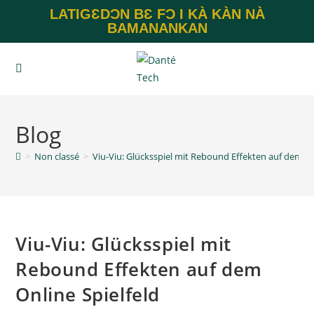
LATIGƐDƆN BƐ FƆ I KÀ KÀN NÀ
BAMANANKAN
Blog
>
Non classé
>
Viu-Viu: Glücksspiel mit Rebound Effekten auf dem On
Viu-Viu: Glücksspiel mit
Rebound Effekten auf dem
Online Spielfeld