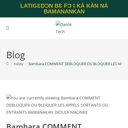
LATIGƐDƆN BƐ FƆ I KÀ KÀN NÀ
BAMANANKAN
Blog
>
tutos
>
Bambara COMMENT DEBLOQUER OU BLOQUER LES APPE
Bambara COMMENT