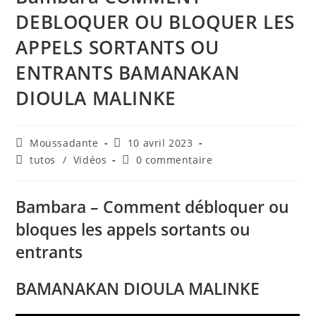
DEBLOQUER OU BLOQUER LES
APPELS SORTANTS OU
ENTRANTS BAMANAKAN
DIOULA MALINKE
Moussadante
10 avril 2023
tutos
/
Vidéos
0 commentaire
Bambara – Comment débloquer ou
bloques les appels sortants ou
entrants
BAMANAKAN DIOULA MALINKE