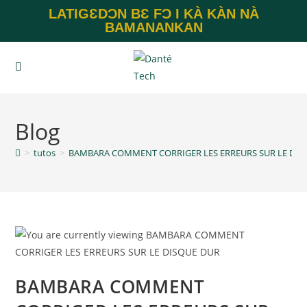
LATIGƐDƆN BƐ FƆ I KÀ KÀN NÀ
BAMANANKAN
Blog
>
tutos
>
BAMBARA COMMENT CORRIGER LES ERREURS SUR LE DIS
BAMBARA COMMENT