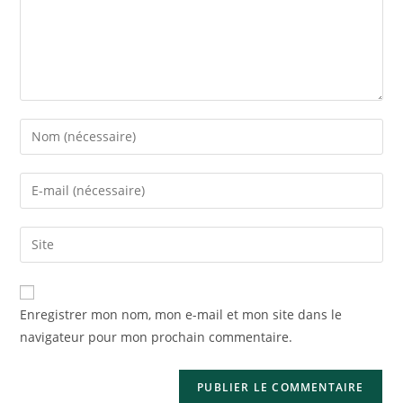
Enregistrer mon nom, mon e-mail et mon site dans le
navigateur pour mon prochain commentaire.