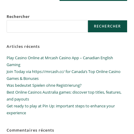
Rechercher
RECHERCHER
Articles récents
Play Casino Online at Mrcash Casino App – Canadian English
Gaming
Join Today via https://mrcash.cc/ for Canada’s Top Online Casino
Games & Bonuses
Was bedeutet Spielen ohne Registrierung?
Best Online Casinos Australia games: discover top titles, features,
and payouts
Get ready to play at Pin Up: important steps to enhance your
experience
Commentaires récents