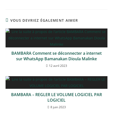
VOUS DEVRIEZ ÉGALEMENT AIMER
BAMBARA Comment se déconnecter a internet
sur WhatsApp Bamanakan Dioula Malinke
12 avril 2023
BAMBARA – REGLER LE VOLUME LOGICIEL PAR
LOGICIEL
8 juin 2023