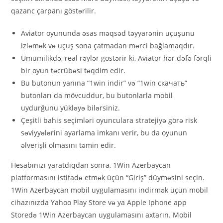
qazanc çarpanı göstərilir.
Aviator oyununda əsas məqsəd təyyarənin uçuşunu
izləmək və uçuş sona çatmadan mərci bağlamaqdır.
Ümumilikdə, real rəylər göstərir ki, Aviator hər dəfə fərqli
bir oyun təcrübəsi təqdim edir.
Bu butonun yanına “1win indir” və “1win скачать”
butonları da mövcuddur, bu butonlarla mobil
uydurğunu yükləyə bilərsiniz.
Çeşitli bahis seçimləri oyunculara stratejiyə görə risk
səviyyələrini ayarlama imkanı verir, bu da oyunun
əlverişli olmasını təmin edir.
Hesabınızı yaratdıqdan sonra, 1Win Azerbaycan
platformasını istifadə etmək üçün “Giriş” düyməsini seçin.
1Win Azerbaycan mobil uygulamasını indirmək üçün mobil
cihazınızda Yahoo Play Store və ya Apple Iphone app
Storedə 1Win Azerbaycan uygulamasını axtarın. Mobil