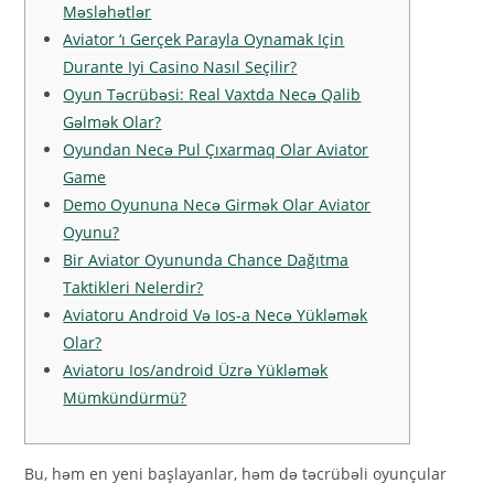
Məsləhətlər
Aviator ‘ı Gerçek Parayla Oynamak Için
Durante Iyi Casino Nasıl Seçilir?
Oyun Təcrübəsi: Real Vaxtda Necə Qalib
Gəlmək Olar?
Oyundan Necə Pul Çıxarmaq Olar Aviator
Game
Demo Oyununa Necə Girmək Olar Aviator
Oyunu?
Bir Aviator Oyununda Chance Dağıtma
Taktikleri Nelerdir?
Aviatoru Android Və Ios-a Necə Yükləmək
Olar?
Aviatoru Ios/android Üzrə Yükləmək
Mümkündürmü?
Bu, həm en yeni başlayanlar, həm də təcrübəli oyunçular