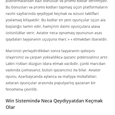
platformalardan bəzi bonuslar və promo kodlar verilmişdir.
Bu bonusları və promo kodları tapmaq üçün platformaların
rəsmi saytlarında qeydiyyat keçmək və xüsusi təklifləri
yoxlamaq kifayətdir. Bu kodlar en yeni oyunçular üçün əla
başlanğıc təmin edir, həmçinin daimi oyunçulara əlavə
üstünlüklər verir. Aviator necə oynamaq oyununun əsas
qaydaları təyyarənin uçuşuna mərc » « etməkdən ibarətdir.
Mərcinizi yerləşdirdikdən sonra təyyarənin qalxışını
izləyirsiniz və çarpan yüksəldikcə qazanc potensialınız artır.
Lakin riskləri düzgün idarə etmək vacibdir, çünki mərcdən
vaxtında çıxmasanız, bütün qazancınız itə bilər. Aviator
oyunu, Azərbaycanda əyləncə və maliyyə mükafatları
axtaran oyunçular arasında populyarlıq qazanan bir
fenomenə çevrilib.
Win Sistemində Necə Qeydiyyatdan Keçmək
Olar