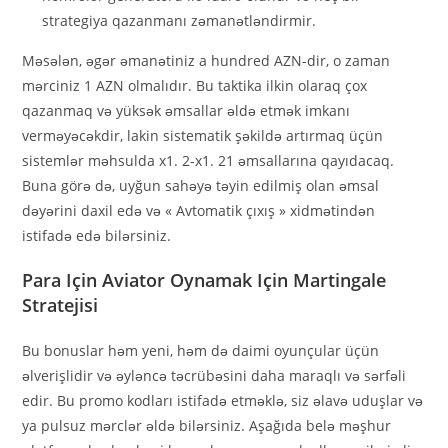
strategiya qazanmanı zəmanətləndirmir.
Məsələn, əgər əmanətiniz a hundred AZN-dir, o zaman
mərciniz 1 AZN olmalıdır. Bu taktika ilkin olaraq çox
qazanmaq və yüksək əmsallar əldə etmək imkanı
verməyəcəkdir, lakin sistematik şəkildə artırmaq üçün
sistemlər məhsulda x1. 2-x1. 21 əmsallarına qayıdacaq.
Buna görə də, uyğun sahəyə təyin edilmiş olan əmsal
dəyərini daxil edə və « Avtomatik çıxış » xidmətindən
istifadə edə bilərsiniz.
Para Için Aviator Oynamak Için Martingale
Stratejisi
Bu bonuslar həm yeni, həm də daimi oyunçular üçün
əlverişlidir və əyləncə təcrübəsini daha maraqlı və sərfəli
edir. Bu promo kodları istifadə etməklə, siz əlavə uduşlar və
ya pulsuz mərclər əldə bilərsiniz. Aşağıda belə məşhur