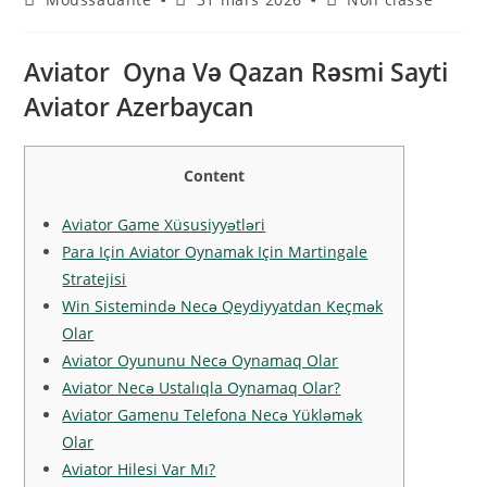
Aviator ️ Oyna Və Qazan Rəsmi Sayti
Aviator Azerbaycan
Content
Aviator Game Xüsusiyyətləri
Para Için Aviator Oynamak Için Martingale
Stratejisi
Win Sistemində Necə Qeydiyyatdan Keçmək
Olar
Aviator Oyununu Necə Oynamaq Olar
Aviator Necə Ustalıqla Oynamaq Olar?
Aviator Gamenu Telefona Necə Yükləmək
Olar
Aviator Hilesi Var Mı?