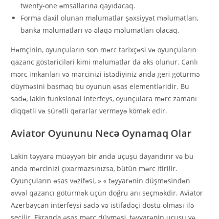
twenty-one əmsallarına qayıdacaq.
Forma daxil olunan məlumatlar şəxsiyyət məlumatları,
banka məlumatları və əlaqə məlumatları olacaq.
Həmçinin, oyunçuların son mərc tarixçəsi və oyunçuların
qazanc göstəriciləri kimi məlumatlar da əks olunur. Canlı
mərc imkanları və mərcinizi istədiyiniz anda geri götürmə
düyməsini basmaq bu oyunun əsas elementləridir. Bu
sadə, lakin funksional interfeys, oyunçulara mərc zamanı
diqqətli və sürətli qərarlar verməyə kömək edir.
Aviator Oyununu Necə Oynamaq Olar
Lakin təyyarə müəyyən bir anda uçuşu dayandırır və bu
anda mərcinizi çıxarmazsınızsa, bütün mərc itirilir.
Oyunçuların əsas vəzifəsi, » « təyyarənin düşməsindən
əvvəl qazancı götürmək üçün doğru anı seçməkdir. Aviator
Azerbaycan interfeysi sadə və istifadəçi dostu olması ilə
seçilir. Ekranda əsas mərc düyməsi, təyyarənin uçuşu və