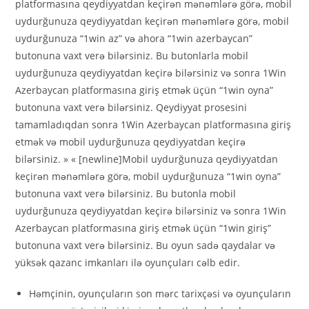
platformasına qeydiyyatdan keçirən mənəmlərə görə, mobil
uydurğunuza qeydiyyatdan keçirən mənəmlərə görə, mobil
uydurğunuza “1win az” və ahora “1win azerbaycan”
butonuna vaxt verə bilərsiniz. Bu butonlarla mobil
uydurğunuza qeydiyyatdan keçirə bilərsiniz və sonra 1Win
Azerbaycan platformasına giriş etmək üçün “1win oyna”
butonuna vaxt verə bilərsiniz. Qeydiyyat prosesini
tamamladıqdan sonra 1Win Azerbaycan platformasına giriş
etmək və mobil uydurğunuza qeydiyyatdan keçirə
bilərsiniz. » « [newline]Mobil uydurğunuza qeydiyyatdan
keçirən mənəmlərə görə, mobil uydurğunuza “1win oyna”
butonuna vaxt verə bilərsiniz. Bu butonla mobil
uydurğunuza qeydiyyatdan keçirə bilərsiniz və sonra 1Win
Azerbaycan platformasına giriş etmək üçün “1win giriş”
butonuna vaxt verə bilərsiniz. Bu oyun sadə qaydalar və
yüksək qazanc imkanları ilə oyunçuları cəlb edir.
Həmçinin, oyunçuların son mərc tarixçəsi və oyunçuların