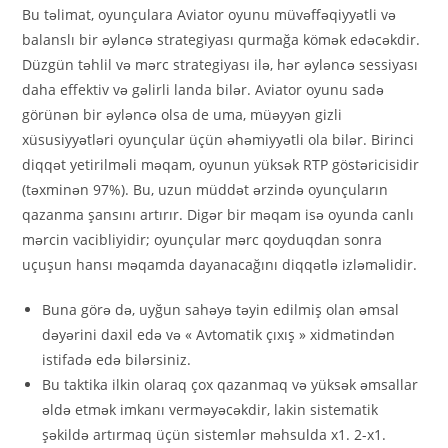
Bu təlimat, oyunçulara Aviator oyunu müvəffəqiyyətli və
balanslı bir əyləncə strategiyası qurmağa kömək edəcəkdir.
Düzgün təhlil və mərc strategiyası ilə, hər əyləncə sessiyası
daha effektiv və gəlirli landa bilər. Aviator oyunu sadə
görünən bir əyləncə olsa de uma, müəyyən gizli
xüsusiyyətləri oyunçular üçün əhəmiyyətli ola bilər. Birinci
diqqət yetirilməli məqam, oyunun yüksək RTP göstəricisidir
(təxminən 97%). Bu, uzun müddət ərzində oyunçuların
qazanma şansını artırır. Digər bir məqam isə oyunda canlı
mərcin vacibliyidir; oyunçular mərc qoyduqdan sonra
uçuşun hansı məqamda dayanacağını diqqətlə izləməlidir.
Buna görə də, uyğun sahəyə təyin edilmiş olan əmsal
dəyərini daxil edə və « Avtomatik çıxış » xidmətindən
istifadə edə bilərsiniz.
Bu taktika ilkin olaraq çox qazanmaq və yüksək əmsallar
əldə etmək imkanı verməyəcəkdir, lakin sistematik
şəkildə artırmaq üçün sistemlər məhsulda x1. 2-x1.