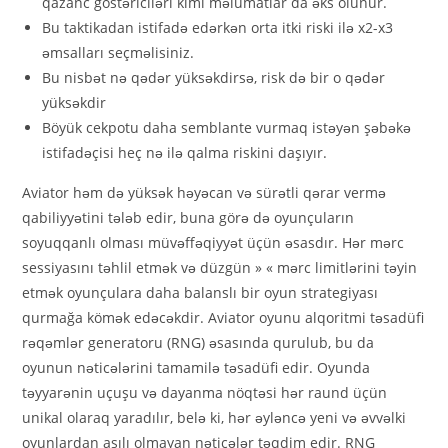
qazanc göstəriciləri kimi məlumatlar da əks olunur.
Bu taktikadan istifadə edərkən orta itki riski ilə x2-x3
əmsalları seçməlisiniz.
Bu nisbət nə qədər yüksəkdirsə, risk də bir o qədər
yüksəkdir
Böyük cekpotu daha semblante vurmaq istəyən şəbəkə
istifadəçisi heç nə ilə qalma riskini daşıyır.
Aviator həm də yüksək həyəcan və sürətli qərar vermə
qabiliyyətini tələb edir, buna görə də oyunçuların
soyuqqanlı olması müvəffəqiyyət üçün əsasdır. Hər mərc
sessiyasını təhlil etmək və düzgün » « mərc limitlərini təyin
etmək oyunçulara daha balanslı bir oyun strategiyası
qurmağa kömək edəcəkdir. Aviator oyunu alqoritmi təsadüfi
rəqəmlər generatoru (RNG) əsasında qurulub, bu da
oyunun nəticələrini tamamilə təsadüfi edir. Oyunda
təyyarənin uçuşu və dayanma nöqtəsi hər raund üçün
unikal olaraq yaradılır, belə ki, hər əyləncə yeni və əvvəlki
oyunlardan asılı olmayan nəticələr təqdim edir. RNG