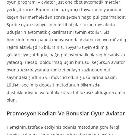
oyun proqramı – aviator just one xbet avtomatik mərclər
yerləşdirəcək. Bununla belə, oyunçu təyyarənin yanından
keçən hər mərhələdən sonra şəxsən nağd pul çıxarmalıdır.
Spribe oyun sənayesinin tərtibatçıları uzaq məsafədə
uduşların avtomatik çıxarılmasını təmin etdilər. Siz
həmçinin mərc paneli menyusunda Aviator onlayn müvafiq
rejimi aktivləşdirə bilərsiniz. Təyyarə təyin edilmiş
göstəriciyə çatdıqda, nağd pul avtomatik olaraq hesabiviza
yatacaq. Hesabı doldurmaq üçün bir üsul seçərkən aviator
oyunu Azərbaycanda konkret onlayn kazinonun net
saytındakı şərtlərə və mövcud ödəniş üsullarına baxın.
Lütfən, seçilmiş depozit metodunun ölkənizdə
dəstəkləndiyinə və təhlükəsiz və təhlükəsiz olduğuna əmin
olun.
Promosyon Kodları Ve Bonuslar Oyun Aviator
Həmçinin, istifadə etdiyiniz ödəniş metoduna görə fərqli
komissiyalar var, buna görə seçim edərkən ən uyğun