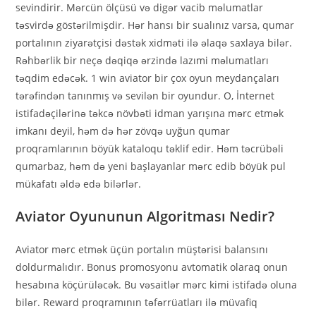
sevindirir. Mərcün ölçüsü və digər vacib məlumatlar
təsvirdə göstərilmişdir. Hər hansı bir sualınız varsa, qumar
portalının ziyarətçisi dəstək xidməti ilə əlaqə saxlaya bilər.
Rəhbərlik bir neçə dəqiqə ərzində lazımi məlumatları
təqdim edəcək. 1 win aviator bir çox oyun meydançaları
tərəfindən tanınmış və sevilən bir oyundur. O, İnternet
istifadəçilərinə təkcə növbəti idman yarışına mərc etmək
imkanı deyil, həm də hər zövqə uyğun qumar
proqramlarının böyük kataloqu təklif edir. Həm təcrübəli
qumarbaz, həm də yeni başlayanlar mərc edib böyük pul
mükafatı əldə edə bilərlər.
Aviator Oyununun Algoritması Nedir?
Aviator mərc etmək üçün portalın müştərisi balansını
doldurmalıdır. Bonus promosyonu avtomatik olaraq onun
hesabına köçürüləcək. Bu vəsaitlər mərc kimi istifadə oluna
bilər. Reward proqramının təfərrüatları ilə müvafiq