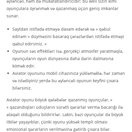
əyləncəli, həm də mükafatlandırıcıdır; bu weil sizin kimi
oyunçulara öyrənmək və qazanmaq üçün geniş imkanlar
sunar.
Saytdan istifadə etməyə davam edərək və « qəbul
edirəm » düyməsini basaraq çərəzlərdən istifadə etməyi
qəbul edirsiniz. »
Oyunun səs effektləri isə, gerçekçi atmosfer yaratmaqla,
oyunçuların oyun dünyasına daha dərin dalmasına
kömək edir.
Aviator oyununu mobil cihazınıza yükləməklə, hər zaman
və istədiyiniz yerdə bu əyləncəli oyunun keyfini çıxara
bilərsiniz.
Aviator oyunu böyük qələbələr qazanmış oyunçular, »
« qazandıqları uduşların sürətli qərarlar vermə bacarığı ilə
əlaqəli olduğunu bildirirlər. Lakin, bəzi oyunçular da böyük
itkilər yaşayıblar, çünki oyunu yüksək templi olması
emosional qərarların verilməsinə gətirib çıxara bilər.