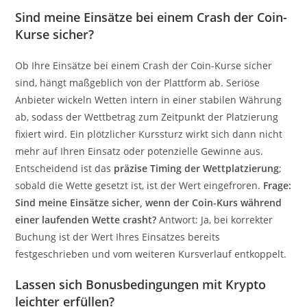
Sind meine Einsätze bei einem Crash der Coin-
Kurse sicher?
Ob Ihre Einsätze bei einem Crash der Coin-Kurse sicher
sind, hängt maßgeblich von der Plattform ab. Seriöse
Anbieter wickeln Wetten intern in einer stabilen Währung
ab, sodass der Wettbetrag zum Zeitpunkt der Platzierung
fixiert wird. Ein plötzlicher Kurssturz wirkt sich dann nicht
mehr auf Ihren Einsatz oder potenzielle Gewinne aus.
Entscheidend ist das
präzise Timing der Wettplatzierung
;
sobald die Wette gesetzt ist, ist der Wert eingefroren.
Frage:
Sind meine Einsätze sicher, wenn der Coin-Kurs während
einer laufenden Wette crasht?
Antwort: Ja, bei korrekter
Buchung ist der Wert Ihres Einsatzes bereits
festgeschrieben und vom weiteren Kursverlauf entkoppelt.
Lassen sich Bonusbedingungen mit Krypto
leichter erfüllen?