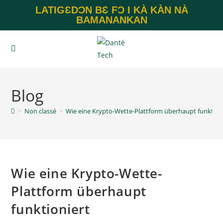
LATIGƐDƆN BƐ FƆ I KÀ KÀN NÀ
BAMANANKAN
Blog
>
Non classé
>
Wie eine Krypto-Wette-Plattform überhaupt funktion
Wie eine Krypto-Wette-
Plattform überhaupt
funktioniert