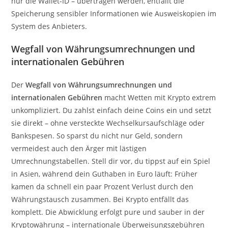
nur die Wallet-ID – übertragen werden, entfällt die
Speicherung sensibler Informationen wie Ausweiskopien im
System des Anbieters.
Wegfall von Währungsumrechnungen und
internationalen Gebühren
Der
Wegfall von Währungsumrechnungen und
internationalen Gebühren
macht Wetten mit Krypto extrem
unkompliziert. Du zahlst einfach deine Coins ein und setzt
sie direkt – ohne versteckte Wechselkursaufschläge oder
Bankspesen. So sparst du nicht nur Geld, sondern
vermeidest auch den Ärger mit lästigen
Umrechnungstabellen. Stell dir vor, du tippst auf ein Spiel
in Asien, während dein Guthaben in Euro läuft: Früher
kamen da schnell ein paar Prozent Verlust durch den
Währungstausch zusammen. Bei Krypto entfällt das
komplett. Die Abwicklung erfolgt pure und sauber in der
Kryptowährung – internationale Überweisungsgebühren