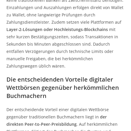
keine traditionellen Banken als Zwischeninstanz benötigen.
Einzahlungen und Auszahlungen erfolgen direkt von Wallet
zu Wallet, ohne langwierige Prüfungen durch
Zahlungsdienstleister. Zudem setzen viele Plattformen auf
Layer-2-Lösungen oder Hochleistungs-Blockchains
mit
sehr kurzen Bestätigungszeiten, sodass Transaktionen in
Sekunden bis Minuten abgeschlossen sind. Dadurch
entfallen Verzögerungen durch technische Limits oder
manuelle Freigaben, die bei herkömmlichen
Zahlungswegen üblich wären.
Die entscheidenden Vorteile digitaler
Wettbörsen gegenüber herkömmlichen
Buchmachern
Der entscheidende Vorteil einer digitalen Wettbörse
gegenüber traditionellen Buchmachern liegt in
der
direkten Peer-to-Peer-Preisbildung
. Auf herkömmlichen