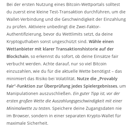
Bei der ersten Nutzung eines Bitcoin-Wettportals solltest
du zuerst eine kleine Test-Transaktion durchführen, um die
Wallet-Verbindung und die Geschwindigkeit der Einzahlung
zu prüfen. Aktiviere unbedingt die Zwei-Faktor-
Authentifizierung, bevor du Wettlimits setzt, da deine
Kryptoguthaben sonst ungeschützt sind.
Wähle einen
Wettanbieter mit klarer Transaktionshistorie auf der
Blockchain
, so erkennst du sofort, ob deine Einsätze fair
verbucht werden. Achte darauf, nur so viel Bitcoin
einzuzahlen, wie du für die aktuelle Wette benötigst – das
minimiert das Risiko bei Volatilität.
Nutze die „Provably
Fair“-Funktion zur Überprüfung jedes Spielergebnisses
, um
Manipulationen auszuschließen.
Ein guter Tipp ist, vor der
ersten großen Wette die Auszahlungsgeschwindigkeit mit einer
Minimalwette zu testen.
Speichere deine Zugangsdaten nie
im Browser, sondern in einer separaten Krypto-Wallet für
maximale Sicherheit.