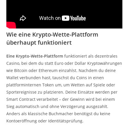
Wie eine Krypto-Wette-Plattform
überhaupt funktioniert
Eine Krypto-Wette-Plattform
funktioniert als dezentrales
Casino, bei dem du statt Euro oder Dollar Kryptowährungen
wie Bitcoin oder Ethereum einzahlst. Nachdem du deine
Wallet verbunden hast, tauschst du Coins in einen
plattforminternen Token um, um Wetten auf Spiele oder
Sportereignisse zu platzieren. Deine Einsätze werden per
Smart Contract verarbeitet – der Gewinn wird bei einem
Sieg automatisch und ohne Verzögerung ausgezahlt.
Anders als klassische Buchmacher benötigst du keine
Kontoeröffnung oder Identitätsprüfung.