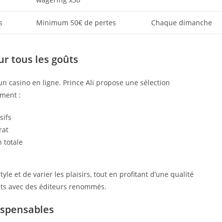
s
Minimum 50€ de pertes
Chaque dimanche
ur tous les goûts
 un casino en ligne. Prince Ali propose une sélection
ement :
sifs
rat
 totale
le et de varier les plaisirs, tout en profitant d’une qualité
ats avec des éditeurs renommés.
dispensables