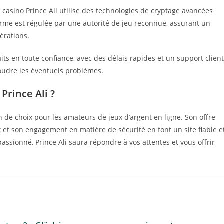
e casino Prince Ali utilise des technologies de cryptage avancées
orme est régulée par une autorité de jeu reconnue, assurant un
érations.
its en toute confiance, avec des délais rapides et un support client
oudre les éventuels problèmes.
Prince Ali ?
de choix pour les amateurs de jeux d’argent en ligne. Son offre
x et son engagement en matière de sécurité en font un site fiable e
ssionné, Prince Ali saura répondre à vos attentes et vous offrir