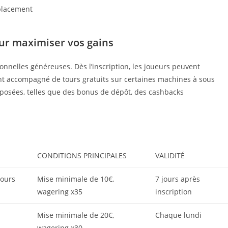
placement
our maximiser vos gains
onnelles généreuses. Dès l’inscription, les joueurs peuvent
t accompagné de tours gratuits sur certaines machines à sous
oposées, telles que des bonus de dépôt, des cashbacks
CONDITIONS PRINCIPALES
VALIDITÉ
tours
Mise minimale de 10€,
7 jours après
wagering x35
inscription
Mise minimale de 20€,
Chaque lundi
wagering x30