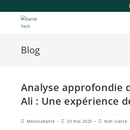
Blog
Analyse approfondie d
Ali : Une expérience 
Moussadante
20 mai 2025
Non classé