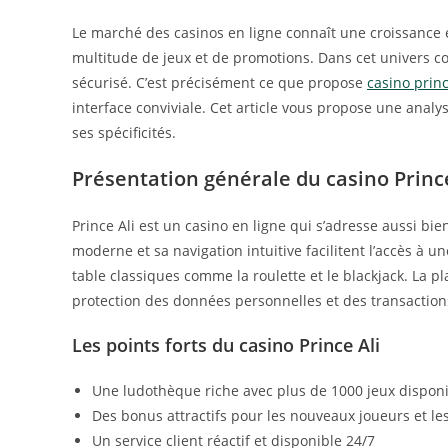
Le marché des casinos en ligne connaît une croissance e
multitude de jeux et de promotions. Dans cet univers compé
sécurisé. C’est précisément ce que propose
casino princ
interface conviviale. Cet article vous propose une analy
ses spécificités.
Présentation générale du casino Prince
Prince Ali est un casino en ligne qui s’adresse aussi b
moderne et sa navigation intuitive facilitent l’accès à 
table classiques comme la roulette et le blackjack. La p
protection des données personnelles et des transactions
Les points forts du casino Prince Ali
Une ludothèque riche avec plus de 1000 jeux dispon
Des bonus attractifs pour les nouveaux joueurs et les
Un service client réactif et disponible 24/7