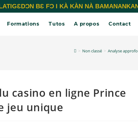
LATIGƐDƆN BƐ FƆ I KÀ KÀN NÀ BAMANANKA
Formations
Tutos
A propos
Contact
>
Non classé
>
Analyse approfon
u casino en ligne Prince
de jeu unique