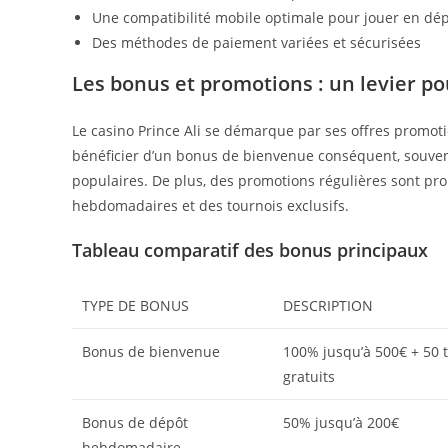
Une compatibilité mobile optimale pour jouer en dé
Des méthodes de paiement variées et sécurisées
Les bonus et promotions : un levier p
Le casino Prince Ali se démarque par ses offres promoti
bénéficier d’un bonus de bienvenue conséquent, souven
populaires. De plus, des promotions régulières sont pr
hebdomadaires et des tournois exclusifs.
Tableau comparatif des bonus principaux
TYPE DE BONUS
DESCRIPTION
Bonus de bienvenue
100% jusqu’à 500€ + 50 
gratuits
Bonus de dépôt
50% jusqu’à 200€
hebdomadaire