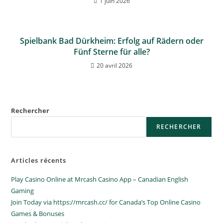
1 juin 2026
Spielbank Bad Dürkheim: Erfolg auf Rädern oder
Fünf Sterne für alle?
20 avril 2026
Rechercher
RECHERCHER
Articles récents
Play Casino Online at Mrcash Casino App – Canadian English
Gaming
Join Today via https://mrcash.cc/ for Canada’s Top Online Casino
Games & Bonuses