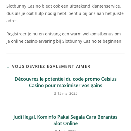
Slotbunny Casino biedt ook een uitstekend klantenservice,
dus als je ooit hulp nodig hebt, bent u bij ons aan het juiste
adres.
Registreer je nu en ontvang een warm welkomstbonus om
je online casino-ervaring bij Slotbunny Casino te beginnen!
VOUS DEVRIEZ ÉGALEMENT AIMER
Découvrez le potentiel du code promo Celsius
Casino pour maximiser vos gains
15 mai 2025
Judi Ilegal, Kominfo Pakai Segala Cara Berantas
Slot Online