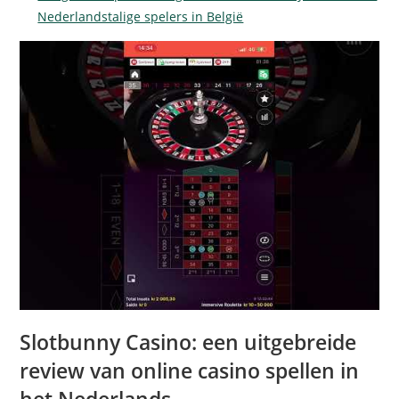
Nederlandstalige spelers in België
Slotbunny Casino: een uitgebreide
review van online casino spellen in