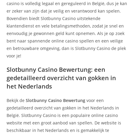
casino is volledig legaal en gereguleerd in België, dus je kan
er zeker van zijn dat je veilig en verantwoord kan spelen.
Bovendien biedt Slotbunny Casino uitstekende
klantendienst en vele betalingsmethoden, zodat je snel en
eenvoudig je gewonnen geld kunt opnemen. Als je op zoek
bent naar spannende online casino spellen en een veilige
en betrouwbare omgeving, dan is Slotbunny Casino de plek
voor je!
Slotbunny Casino Bewertung: een
gedetailleerd overzicht van gokken in
het Nederlands
Bekijk de
Slotbunny Casino Bewertung
voor een
gedetailleerd overzicht van gokken in het Nederlands in
België. Slotbunny Casino is een populaire online casino
website met een groot aanbod van spellen. De website is
beschikbaar in het Nederlands en is gemakkelijk te