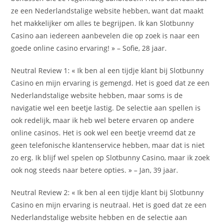
ze een Nederlandstalige website hebben, want dat maakt
het makkelijker om alles te begrijpen. Ik kan Slotbunny
Casino aan iedereen aanbevelen die op zoek is naar een
goede online casino ervaring! » – Sofie, 28 jaar.
Neutral Review 1: « Ik ben al een tijdje klant bij Slotbunny
Casino en mijn ervaring is gemengd. Het is goed dat ze een
Nederlandstalige website hebben, maar soms is de
navigatie wel een beetje lastig. De selectie aan spellen is
ook redelijk, maar ik heb wel betere ervaren op andere
online casinos. Het is ook wel een beetje vreemd dat ze
geen telefonische klantenservice hebben, maar dat is niet
zo erg. Ik blijf wel spelen op Slotbunny Casino, maar ik zoek
ook nog steeds naar betere opties. » – Jan, 39 jaar.
Neutral Review 2: « Ik ben al een tijdje klant bij Slotbunny
Casino en mijn ervaring is neutraal. Het is goed dat ze een
Nederlandstalige website hebben en de selectie aan