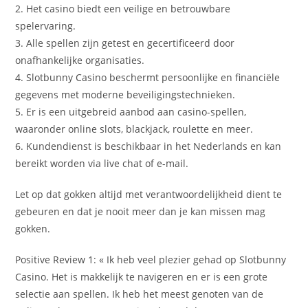
2. Het casino biedt een veilige en betrouwbare
spelervaring.
3. Alle spellen zijn getest en gecertificeerd door
onafhankelijke organisaties.
4. Slotbunny Casino beschermt persoonlijke en financiële
gegevens met moderne beveiligingstechnieken.
5. Er is een uitgebreid aanbod aan casino-spellen,
waaronder online slots, blackjack, roulette en meer.
6. Kundendienst is beschikbaar in het Nederlands en kan
bereikt worden via live chat of e-mail.
Let op dat gokken altijd met verantwoordelijkheid dient te
gebeuren en dat je nooit meer dan je kan missen mag
gokken.
Positive Review 1: « Ik heb veel plezier gehad op Slotbunny
Casino. Het is makkelijk te navigeren en er is een grote
selectie aan spellen. Ik heb het meest genoten van de