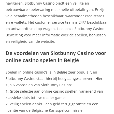
navigeren. Slotbunny Casino biedt een veilige en
betrouwbare spelervaring met snelle uitbetalingen. Er zijn
vele betaalmethoden beschikbaar, waaronder creditcards
en e-wallets. Het customer service team is 24/7 beschikbaar
en antwoordt snel op vragen. Lees onze Slotbunny Casino
Bewerting voor meer informatie over de spellen, bonussen
en veiligheid van de website.
De voordelen van Slotbunny Casino voor
online casino spelen in België
Spelen in online casino’s is in België zeer populair, en
Slotbunny Casino staat hierbij hoog aangeschreven. Hier
zijn 6 voordelen van Slotbunny Casino:
1. Grote selectie aan online casino spellen, variërend van
klassieke slots tot live dealer games.
2. Veilig spelen dankzij een geld terug garantie en een
licentie van de Belgische Kansspelcommissie.