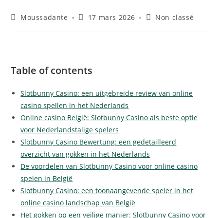
Moussadante
17 mars 2026
Non classé
Table of contents
Slotbunny Casino: een uitgebreide review van online
casino spellen in het Nederlands
Online casino België: Slotbunny Casino als beste optie
voor Nederlandstalige spelers
Slotbunny Casino Bewertung: een gedetailleerd
overzicht van gokken in het Nederlands
De voordelen van Slotbunny Casino voor online casino
spelen in België
Slotbunny Casino: een toonaangevende speler in het
online casino landschap van België
Het gokken op een veilige manier: Slotbunny Casino voor