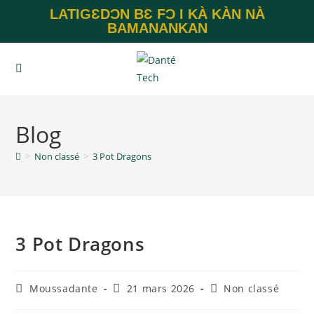
LATIGƐDƆN BƐ FƆ I KÀ KÀN NÀ
BAMANANKAN
Blog
>
Non classé
>
3 Pot Dragons
3 Pot Dragons
Moussadante
21 mars 2026
Non classé