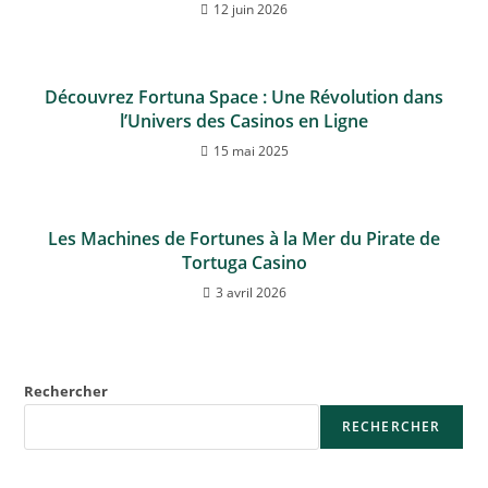
12 juin 2026
Découvrez Fortuna Space : Une Révolution dans
l’Univers des Casinos en Ligne
15 mai 2025
Les Machines de Fortunes à la Mer du Pirate de
Tortuga Casino
3 avril 2026
Rechercher
RECHERCHER