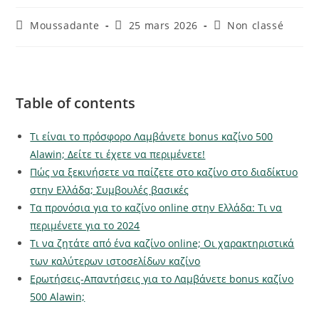
Moussadante
25 mars 2026
Non classé
Table of contents
Τι είναι το πρόσφορο Λαμβάνετε bonus καζίνο 500
Alawin; Δείτε τι έχετε να περιμένετε!
Πώς να ξεκινήσετε να παίζετε στο καζίνο στο διαδίκτυο
στην Ελλάδα; Συμβουλές βασικές
Τα προνόσια για το καζίνο online στην Ελλάδα: Τι να
περιμένετε για το 2024
Τι να ζητάτε από ένα καζίνο online; Οι χαρακτηριστικά
των καλύτερων ιστοσελίδων καζίνο
Ερωτήσεις-Απαντήσεις για το Λαμβάνετε bonus καζίνο
500 Alawin;