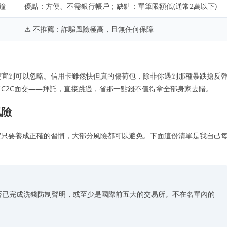
分鐘
優點：方便、不需銀行帳戶；缺點：單筆限額低(通常2萬以下)
⚠️ 不推薦：詐騙風險極高，且無任何保障
便宜到可以忽略。信用卡雖然快但真的傷荷包，除非你遇到那種暴跌搶反
C2C面交——拜託，直接跳過，省那一點錢不值得拿全部身家去賭。
風險
實只要養成正確的習慣，大部分風險都可以避免。下面這份清單是我自己
否已完成洗錢防制聲明，或至少是國際前五大的交易所。不在名單內的