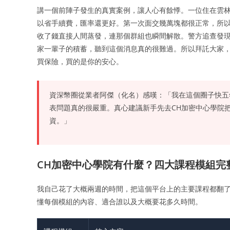
講一個前陣子發生的真實案例，讓人心有餘悸。一位住在雲林的
以省手續費，匯率還更好。第一次面交幾萬塊都很正常，所
收了錢直接人間蒸發，連那個群組也瞬間解散。警方追查發現
家一輩子的積蓄，聽到這個消息真的很難過。所以拜託大家
買保險，買的是你的安心。
資深幣圈從業者阿傑（化名）感嘆：「我在這個圈子快五
表問題真的很嚴重。真心建議新手先去CH加密中心學院
資。」
CH加密中心學院有什麼？四大課程模組完
我自己花了大概兩週的時間，把這個平台上的主要課程都翻
懂每個模組的內容、適合誰以及大概要花多久時間。