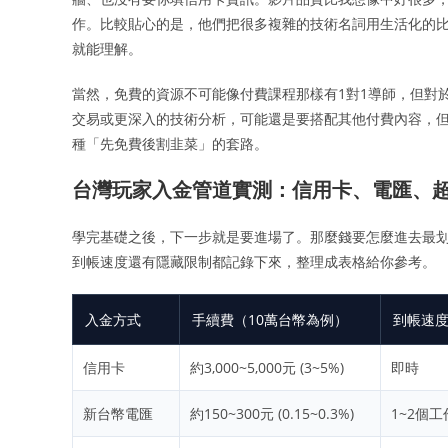
作。比較貼心的是，他們把很多複雜的技術名詞用生活化的比喻
就能理解。
當然，免費的資源不可能像付費課程那樣有1對1導師，但對
交易或更深入的技術分析，可能還是要搭配其他付費內容，
種「先免費後割韭菜」的套路。
台灣玩家入金管道實測：信用卡、電匯、
學完基礎之後，下一步就是要進場了。那麼錢要怎麼進去最
到帳速度還有隱藏限制都記錄下來，整理成表格給你參考。
入金方式
手續費（10萬台幣為例）
到帳速
信用卡
約3,000~5,000元 (3~5%)
即時
新台幣電匯
約150~300元 (0.15~0.3%)
1~2個