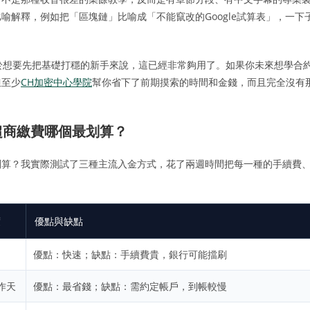
解釋，例如把「區塊鏈」比喻成「不能竄改的Google試算表」，一下
於想要先把基礎打穩的新手來說，這已經非常夠用了。如果你未來想學合
但至少
CH加密中心學院
幫你省下了前期摸索的時間和金錢，而且完全沒有
超商繳費哪個最划算？
划算？我實際測試了三種主流入金方式，花了兩週時間把每一種的手續費
度
優點與缺點
優點：快速；缺點：手續費貴，銀行可能擋刷
工作天
優點：最省錢；缺點：需約定帳戶，到帳較慢