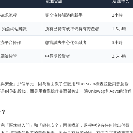
最適合誰
建議時長
易確認流程
完全沒接觸過的新手
2小時
、釣魚網站辨識
所有已持有或準備持有資產者
1.5小時
主流平台操作
想嘗試去中心化金融者
3小時
、風險控管
中長期投資者
2.5小時
安全」那個單元，因為裡面教了怎麼用Etherscan檢查並撤銷惡意授
是叫你亂投錢，而是用實際操作畫面帶你走一遍Uniswap和Aave的流程
費？
看完「區塊鏈入門」和「錢包安全」兩個模組，過程中沒有任何跳出付費
，不是那種收音很差的業餘教學，反而是有章節分段、有中文字幕的專業