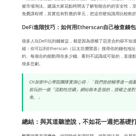
被市場淘汰。建議大家花點時間去了解智能合約的安全性，至
免費課程裡，其實也有對應的單元，把這些硬知識用比較軟
DeFi進階技巧：如何用Etherscan自己檢查錢
很多人玩DeFi玩到錢被盜，都是因為授權了惡意合約卻不知
縮：你可以到Etherscan（以太坊瀏覽器）搜尋你的錢包地址，
約、每個合約能動用你多少錢。看到不認識或可疑的，直接點「
很多悲劇。
CH加密中心學院團隊實測心得：「我們曾經輔導過一個
前玩的一個『流動性挖礦』網站根本是假的，授權之後對
免。」
總結：與其道聽塗說，不如花一週把基礎
幣圈確實充滿機會，但同時也布滿陷阱。從監管法規、交易安