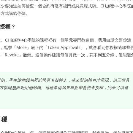
少要知道如何檢查一個合約有沒有後門或惡意程式碼。CH加密中心學院
的方式講給你聽。
包授權？
道。CH加密中心學院的課程裡有一個單元專門教這個，我用白話文幫你濃
點擊「More」底下的「Token Approvals」，就會看到你授權過哪些
Revoke」撤銷。這個動作建議每個月做一次，花不到五分鐘，但能避
案例，學生說他錢包裡的幣莫名被轉走，後來幫他檢查才發現，他三個月
方就能無限動用他的錢。這種事情如果早點學會檢查授權，完全可以避
打穩
全到DeFi策略，每一個環節都值得你花時間研究。我也是從一個什麼都