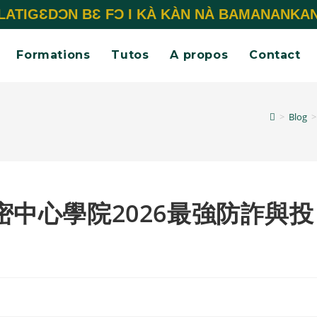
LATIGƐDƆN BƐ FƆ I KÀ KÀN NÀ BAMANANKA
Formations
Tutos
A propos
Contact
>
Blog
>
密中心學院2026最強防詐與投