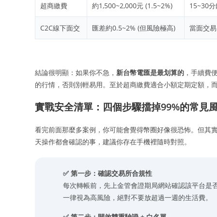
超商繳費
約1,500~2,000元 (1.5~2%)
15~30
C2C線下面交
匯差約0.5~2% (但風險極高)
當面交易
結論很明顯：如果你不急，
新台幣電匯是最划算的
，手續費
的行情，否則別輕易用。至於超商繳費適合小額定期定額，而
實戰安全清單：四個步驟擋掉99%的常見
看完前面那麼多案例，你可能會覺得幣圈好像很恐怖。但其
天操作都會確認的事，建議你存在手機裡隨時對照。
✅ 第一步：確認交易所合規性
每次轉帳前，先上金管會證期局網站確認該平台是
一律視為高風險，絕對不要放超過一週的生活費。
✅ 第二步：開啟雙重驗證 + 白名單