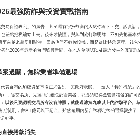
026最強防詐與投資實戰指南
量化交易保證獲利」的廣告，甚至還有假扮幣商的人約你線下面交。說實話
過、也差點把私鑰給出去。後來才搞懂，與其到處打聽明牌，不如先把基本
育平台越來越受到關注，因為他們不教你投機，而是從比特幣原理、錢包
會搭配2026年最新的台灣監管新聞、在地入金測試以及最近發生的真實詐
。
法草案過關，無牌業者準備退場
這代表台灣的加密貨幣市場正式告別「無政府狀態」，進入「特許行業」
務商），從交易所、兌換商到錢包託管業者，都必須取得金管會核發的許可
是：
以後只要認明交易所有沒有牌照，就能過濾掉九成以上的詐騙平台
。
有期徒刑，併科1億元以下罰金。雖然短期內新台幣穩定幣的選擇變少了
對是好事。
商直接捲款消失