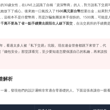
30歲女性，在LINE上認識了自稱「資深幣商」的人，對方說私下交易
以她放下了戒心。後來她一口氣投入了
1500萬元新台幣
想要出金，結果對
，這根本不是什麼幣商，而是詐騙集團派車手假扮的。1500萬，可能是
，
千萬不要為了省一點手續費去跟陌生人線下面交
，合法交易所的手續費
年，看過太多人被『私下交易』坑殺。現在連金管會都跳下來管了，代
把『錢包安全』那堂課看完，至少要知道怎麼保護自己的私鑰，再來談投
整解析
了一遍，發現他們的設計邏輯非常適合零基礎的人。下面這張表讓你一眼