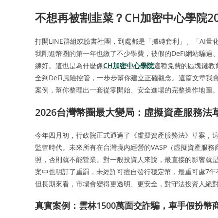
不想再被割韭菜？CH加密中心學院2
打開LINE群組或臉書社團，到處都是「搬磚套利」、「AI
我剛進幣圈的第一年也繳了不少學費，被假的DeFi網站騙
練好。這也是為什麼像
CH加密中心學院
這種免費的區塊鏈教
全到DeFi風險控管，一步步幫你建立正確觀念。這篇文章我
案例，幫你整理出一套從零開始、安全進場的完整操作地圖
2026台灣幣圈最大變局：虛擬資產服務
今年四月初，行政院正式通過了《虛擬資產服務法》草案，
監管時代。未來所有在台灣境內經營的VASP（虛擬資產服
照，否則就不能營業。對一般投資人來說，最直接的影響就
案中也明訂了重罰，未經許可擅自發行穩定幣，最重可處7年
但長期來看，市場會變得更透明、更安全，對守法投資人絕
真實案例：雲林1500萬面交詐騙，車手假扮幣