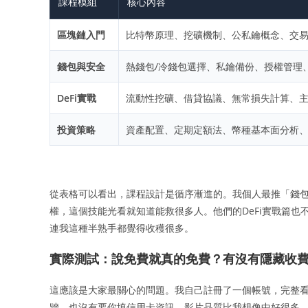
課程模組
核心內容
區塊鏈入門
比特幣原理、挖礦機制、公私鑰概念、交
錢包與安全
熱錢包/冷錢包選擇、私鑰備份、授權管理
DeFi實戰
流動性挖礦、借貸協議、無常損失計算、
投資策略
資產配置、定期定額法、幣種基本面分析
從表格可以看出，課程設計是循序漸進的。我個人最推「錢包與
權，這個技能光看就知道能救很多人。他們的DeFi實戰篇也不
連我這種半熟手都覺得收穫很多。
實際測試：說免費就真的免費？有沒有隱藏收
這應該是大家最關心的問題。我自己註冊了一個帳號，完整
牆、也沒有要你填信用卡資訊。影片品質比我想像中好很多