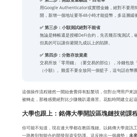
用Google Authenticator或實體金鑰，
開，新增一個地址要等48小時才能提幣，多這層緩
✅ 第三步：小額測試絕對不能省
無論是轉帳還是授權DeFi合約，先丟幾百塊測試
但真的可以讓你避開九成以上的陷阱。
✅ 第四步：分散存放資產
交易所放「零用錢」（要交易的部位），冷錢包放「
（小額）。雞蛋不要全放同一個籃子，這句話在幣
這個操作流程雖然一開始會覺得有點繁瑣，但對台灣用戶來
被轉走，那種感覺絕對比少賺幾趴還痛苦。花點時間建立起
大學也跟上：銘傳大學開設區塊鏈技術課
你可能不知道，現在連大學都在教區塊鏈。以銘傳大學資訊
一路教到智能合約開發與資安防護。這反映出一個趨勢：
未