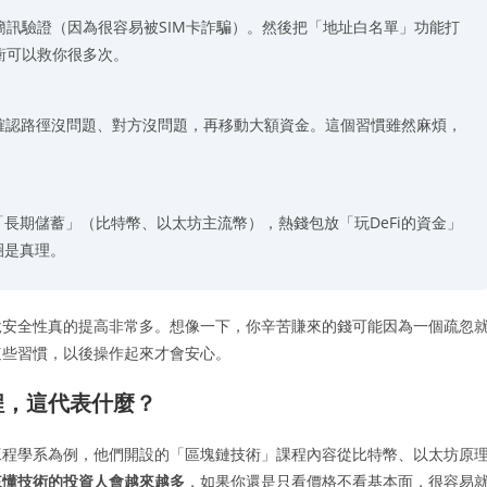
絕對不要用簡訊驗證（因為很容易被SIM卡詐騙）。然後把「地址白名單」功能打
衝可以救你很多次。
，確認路徑沒問題、對方沒問題，再移動大額資金。這個習慣雖然麻煩，
長期儲蓄」（比特幣、以太坊主流幣），熱錢包放「玩DeFi的資金」
圈是真理。
說安全性真的提高非常多。想像一下，你辛苦賺來的錢可能因為一個疏忽
這些習慣，以後操作起來才會安心。
程，這代表什麼？
工程學系為例，他們開設的「區塊鏈技術」課程內容從比特幣、以太坊原
來懂技術的投資人會越來越多
，如果你還是只看價格不看基本面，很容易