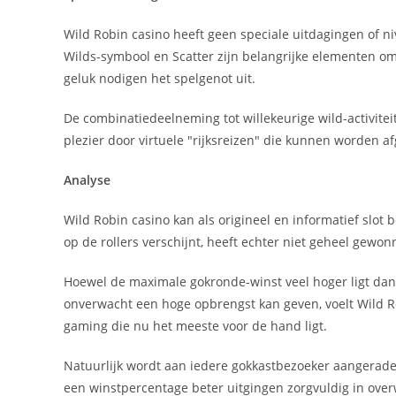
Wild Robin casino heeft geen speciale uitdagingen of n
Wilds-symbool en Scatter zijn belangrijke elementen om 
geluk nodigen het spelgenot uit.
De combinatiedeelneming tot willekeurige wild-activit
plezier door virtuele "rijksreizen" die kunnen worden af
Analyse
Wild Robin casino kan als origineel en informatief sl
op de rollers verschijnt, heeft echter niet geheel gewo
Hoewel de maximale gokronde-winst veel hoger ligt dan
onverwacht een hoge opbrengst kan geven, voelt Wild Robi
gaming die nu het meeste voor de hand ligt.
Natuurlijk wordt aan iedere gokkastbezoeker aangerade
een winstpercentage beter uitgingen zorgvuldig in ove