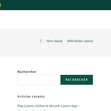
N
>
Non classé
>
Wild Robin casino
Rechercher
RECHERCHER
Articles récents
Play Casino Online at Mrcash Casino App –