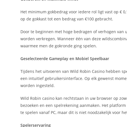
Het minimum gokbedrag voor iedere rol ligt vast op € 
op de gokkast tot een bedrag van €100 gebracht.
Door te beginnen met hoge bedragen of verhogen van uw
worden verkregen. Wanneer één van deze wildscombinati
waarmee men de gokronde ging spelen.
Geselecteerde Gameplay en Mobiel Speelbaar
Tijdens het uitvoeren van Wild Robin Casino hebben spe
een intuitief gebruikersinterface. Op elk gewenst mom
worden ingesteld.
Wild Robin casino kan rechtstaan in uw browser op zow
bezoeken en een spelrekening aanmaken. Het platform s
te spelen vanaf PC, maar dit is niet noodzakelijk voor h
Spelerservaring