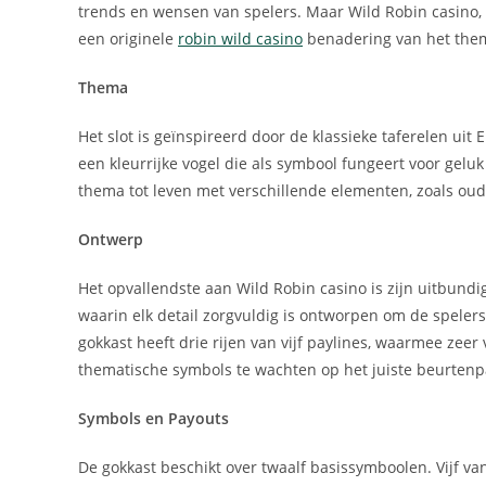
trends en wensen van spelers. Maar Wild Robin casino, 
een originele
robin wild casino
benadering van het them
Thema
Het slot is geïnspireerd door de klassieke taferelen uit
een kleurrijke vogel die als symbool fungeert voor gelu
thema tot leven met verschillende elementen, zoals o
Ontwerp
Het opvallendste aan Wild Robin casino is zijn uitbun
waarin elk detail zorgvuldig is ontworpen om de spele
gokkast heeft drie rijen van vijf paylines, waarmee zeer 
thematische symbols te wachten op het juiste beurtenp
Symbols en Payouts
De gokkast beschikt over twaalf basissymboolen. Vijf 