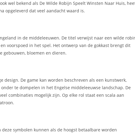
ook wel bekend als De Wilde Robijn Speelt Winsten Naar Huis, hee
a opgeleverd dat veel aandacht waard is.
 Engeland in de middeleeuwen. De titel verwijst naar een wilde robi
k en voorspoed in het spel. Het ontwerp van de gokkast brengt dit
ude gebouwen, bloemen en dieren.
dige design. De game kan worden beschreven als een kunstwerk,
rs onder te dompelen in het Engelse middeleeuwse landschap. De
veel combinaties mogelijk zijn. Op elke rol staat een scala aan
atroon.
van deze symbolen kunnen als de hoogst betaalbare worden