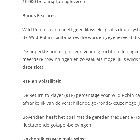
10,000 betaling kan opleveren.
Bonus Features
Wild Robin casino heeft geen klassieke gratis draai-syst
de Wild Robin-combinaties die worden gegenereerd doo
De beperkte bonusspins zijn vooral gericht op de onge
meerdere rolwinningen en zo vaak als mogelijk is wilds t
deze slots.
RTP en Volatiliteit
De Return to Player (RTP) percentage voor Wild Robin cas
afhankelijk van de verschillende gokronde-keuzemogel
Bovendien heeft het spel met de gereden frequentie (ro
fluctuerende gokspel-belevingen.
Gokbereik en Maximale Winst