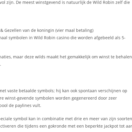
l zijn. De meest winstgevend is natuurlijk de Wild Robin zelf die
& Gezellen van de koningin (vier maal betaling)
lemaal symbolen in Wild Robin casino die worden afgebeeld als 5-
naties, maar deze wilds maakt het gemakkelijk om winst te behalen
.
 met vaste betaalde symbols; hij kan ook spontaan verschijnen op
uliere winst-gevende symbolen worden gegenereerd door zeer
ool de paylines vult.
peciale symbol kan in combinatie met drie en meer van zijn soorte
 activeren die tijdens een gokronde met een beperkte jackpot tot aa