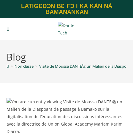
LATIGƐDƆN BƐ FƆ I KÀ KÀN NÀ
BAMANANKAN
Blog
>
Non classé
>
Visite de Moussa DANTE🚀 un Malien de la Diaspoara d