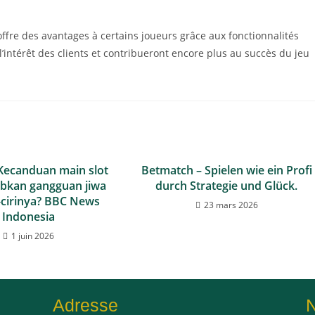
offre des avantages à certains joueurs grâce aux fonctionnalités
’intérêt des clients et contribueront encore plus au succès du jeu
: Kecanduan main slot
Betmatch – Spielen wie ein Profi
abkan gangguan jiwa
durch Strategie und Glück.
i-cirinya? BBC News
23 mars 2026
Indonesia
1 juin 2026
Adresse
N