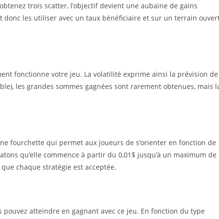
obtenez trois scatter, l’objectif devient une aubaine de gains
donc les utiliser avec un taux bénéficiaire et sur un terrain ouver
t fonctionne votre jeu. La volatilité exprime ainsi la prévision de
faible), les grandes sommes gagnées sont rarement obtenues, mais l
une fourchette qui permet aux joueurs de s’orienter en fonction de
statons qu’elle commence à partir du 0,01$ jusqu’à un maximum de
 que chaque stratégie est acceptée.
s pouvez atteindre en gagnant avec ce jeu. En fonction du type