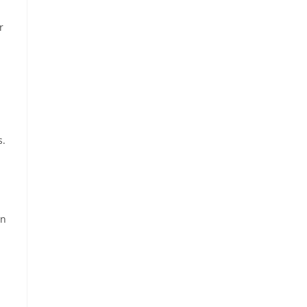
r
s.
un