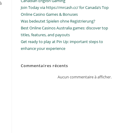
Canadian English Gaming
à
Join Today via https://mrcash.cc/ for Canada’s Top
Online Casino Games & Bonuses
Was bedeutet Spielen ohne Registrierung?
Best Online Casinos Australia games: discover top
titles, features, and payouts
Get ready to play at Pin Up: important steps to
enhance your experience
Commentaires récents
Aucun commentaire à afficher.