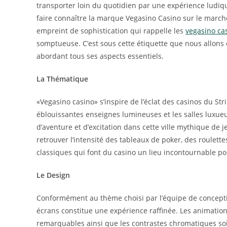
transporter loin du quotidien par une expérience ludiqu
faire connaître la marque Vegasino Casino sur le marché
empreint de sophistication qui rappelle les
vegasino ca
somptueuse. C’est sous cette étiquette que nous allons e
abordant tous ses aspects essentiels.
La Thématique
«Vegasino casino» s’inspire de l’éclat des casinos du Str
éblouissantes enseignes lumineuses et les salles luxu
d’aventure et d’excitation dans cette ville mythique de 
retrouver l’intensité des tableaux de poker, des roulet
classiques qui font du casino un lieu incontournable pour
Le Design
Conformément au thème choisi par l’équipe de concept
écrans constitue une expérience raffinée. Les animatio
remarquables ainsi que les contrastes chromatiques s