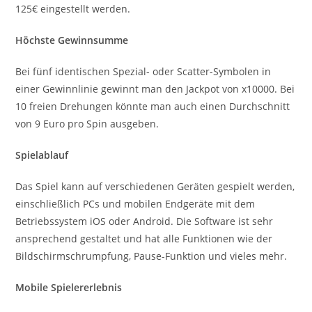
125€ eingestellt werden.
Höchste Gewinnsumme
Bei fünf identischen Spezial- oder Scatter-Symbolen in
einer Gewinnlinie gewinnt man den Jackpot von x10000. Bei
10 freien Drehungen könnte man auch einen Durchschnitt
von 9 Euro pro Spin ausgeben.
Spielablauf
Das Spiel kann auf verschiedenen Geräten gespielt werden,
einschließlich PCs und mobilen Endgeräte mit dem
Betriebssystem iOS oder Android. Die Software ist sehr
ansprechend gestaltet und hat alle Funktionen wie der
Bildschirmschrumpfung, Pause-Funktion und vieles mehr.
Mobile Spielererlebnis