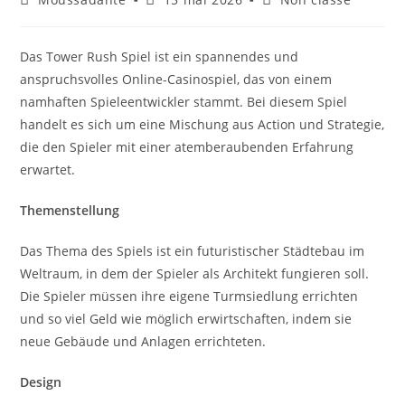
Das Tower Rush Spiel ist ein spannendes und
anspruchsvolles Online-Casinospiel, das von einem
namhaften Spieleentwickler stammt. Bei diesem Spiel
handelt es sich um eine Mischung aus Action und Strategie,
die den Spieler mit einer atemberaubenden Erfahrung
erwartet.
Themenstellung
Das Thema des Spiels ist ein futuristischer Städtebau im
Weltraum, in dem der Spieler als Architekt fungieren soll.
Die Spieler müssen ihre eigene Turmsiedlung errichten
und so viel Geld wie möglich erwirtschaften, indem sie
neue Gebäude und Anlagen errichteten.
Design