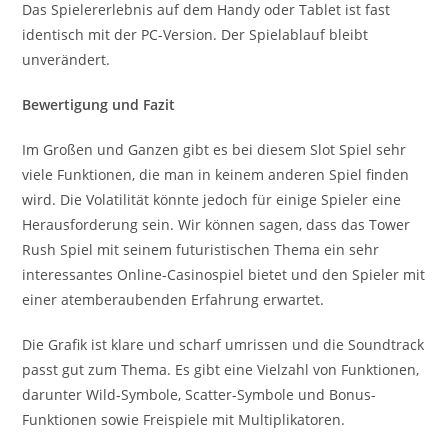
Das Spielererlebnis auf dem Handy oder Tablet ist fast
identisch mit der PC-Version. Der Spielablauf bleibt
unverändert.
Bewertigung und Fazit
Im Großen und Ganzen gibt es bei diesem Slot Spiel sehr
viele Funktionen, die man in keinem anderen Spiel finden
wird. Die Volatilität könnte jedoch für einige Spieler eine
Herausforderung sein. Wir können sagen, dass das Tower
Rush Spiel mit seinem futuristischen Thema ein sehr
interessantes Online-Casinospiel bietet und den Spieler mit
einer atemberaubenden Erfahrung erwartet.
Die Grafik ist klare und scharf umrissen und die Soundtrack
passt gut zum Thema. Es gibt eine Vielzahl von Funktionen,
darunter Wild-Symbole, Scatter-Symbole und Bonus-
Funktionen sowie Freispiele mit Multiplikatoren.