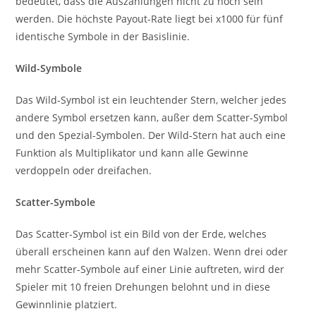
bedeutet, dass die Auszahlungen nicht zu hoch sein
werden. Die höchste Payout-Rate liegt bei x1000 für fünf
identische Symbole in der Basislinie.
Wild-Symbole
Das Wild-Symbol ist ein leuchtender Stern, welcher jedes
andere Symbol ersetzen kann, außer dem Scatter-Symbol
und den Spezial-Symbolen. Der Wild-Stern hat auch eine
Funktion als Multiplikator und kann alle Gewinne
verdoppeln oder dreifachen.
Scatter-Symbole
Das Scatter-Symbol ist ein Bild von der Erde, welches
überall erscheinen kann auf den Walzen. Wenn drei oder
mehr Scatter-Symbole auf einer Linie auftreten, wird der
Spieler mit 10 freien Drehungen belohnt und in diese
Gewinnlinie platziert.