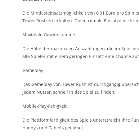
Die Mindesteinsatzmöglichkeit von 0,01 Euro pro Spin 
Tower Rush zu erhalten. Die maximale Einsatzeinschrä
Maximale Gewinnsumme
Die Höhe der maximalen Auszahlungen, die im Spiel gew
alle Spieler mit einem geringen Einsatz eine Chance a
Gameplay
Das Gameplay von Tower Rush ist durchgängig übersicht
jedem Nutzer, schnell in das Spiel zu finden.
Mobile-Play-Fähigkeit
Die Plattformfärbigkeit des Spiels unterstreicht ihre Fu
Handys und Tablets geeignet.