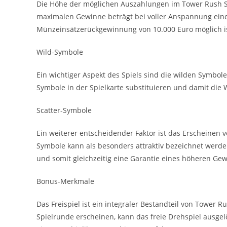
Die Höhe der möglichen Auszahlungen im Tower Rush S
maximalen Gewinne beträgt bei voller Anspannung eine 
Münzeinsätzerückgewinnung von 10.000 Euro möglich is
Wild-Symbole
Ein wichtiger Aspekt des Spiels sind die wilden Symbo
Symbole in der Spielkarte substituieren und damit die
Scatter-Symbole
Ein weiterer entscheidender Faktor ist das Erscheinen
Symbole kann als besonders attraktiv bezeichnet werden
und somit gleichzeitig eine Garantie eines höheren Gew
Bonus-Merkmale
Das Freispiel ist ein integraler Bestandteil von Tower
Spielrunde erscheinen, kann das freie Drehspiel ausg