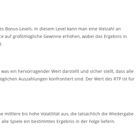
nes Bonus-Levels. In diesem Level kann man eine Vielzahl an
ce auf größtmögliche Gewinne erhöhen, wobei das Ergebnis in
t.
was ein hervorragender Wert darstellt und sicher stellt, dass alle
glichen Auszahlungen konfrontiert sind. Der Wert des RTP ist für
mittlere bis hohe Volatilität aus, die tatsächlich die Wiedergabe
 alle Spiele ein bestimmtes Ergebnis in der Folge liefern.