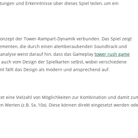
ungen und Erkenntnisse über dieses Spiel teilen, um ein
 Konzept der Tower-Rampart-Dynamik verbunden. Das Spiel zeigt
n Elementen, die durch einen atemberaubenden Soundtrack und
kanalyse weist darauf hin, dass das Gameplay
tower rush game
n auch vom Design der Spielkarten selbst, wobei verschiedene
amt fällt das Design als modern und ansprechend auf.
et eine Vielzahl von Möglichkeiten zur Kombination und damit zu
 Werten (z.B. 5x, 10x). Diese können direkt eingesetzt werden od