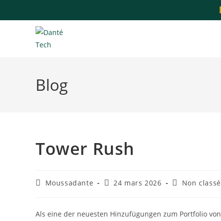
Blog
Tower Rush
Moussadante
24 mars 2026
Non classé
Als eine der neuesten Hinzufügungen zum Portfolio von