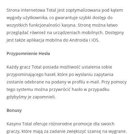
Strona internetowa Total jest zoptymalizowana pod kątem
wygody użytkownika, co gwarantuje szybki dostęp do
wszystkich funkcjonalności kasyna. Stronę można łatwo
przeglądać również na urządzeniach mobilnych. Dostępny
jest także aplikacja mobilna do Androida i iOS.
Przypomnienie Hesła
Każdy gracz Total posiada możliwość ustalenia sobie
przypominającego haseł, które po wysłaniu zapytania
zostanie odebrane na podany w profilu e-mail. Przy pomocy
tego systemu można przywrócić hasło w przypadku
gdybyśmy je zapomnieli.
Bonusy
Kasyno Total oferuje różnorodne promocje dla swoich
graczy, które mają za zadanie zwiększyć szansę na wygrane.