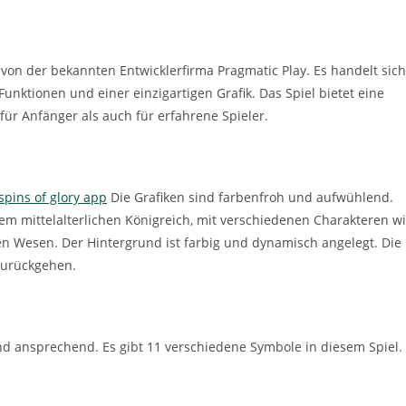
l von der bekannten Entwicklerfirma Pragmatic Play. Es handelt sich
nktionen und einer einzigartigen Grafik. Das Spiel bietet eine
für Anfänger als auch für erfahrene Spieler.
spins of glory app
Die Grafiken sind farbenfroh und aufwühlend.
nem mittelalterlichen Königreich, mit verschiedenen Charakteren w
n Wesen. Der Hintergrund ist farbig und dynamisch angelegt. Die
 zurückgehen.
und ansprechend. Es gibt 11 verschiedene Symbole in diesem Spiel.