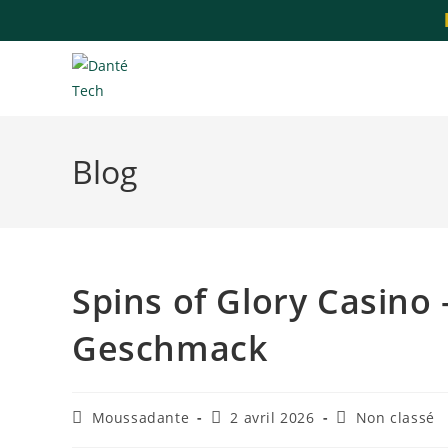
Blog
Spins of Glory Casino 
Geschmack
Moussadante
2 avril 2026
Non classé