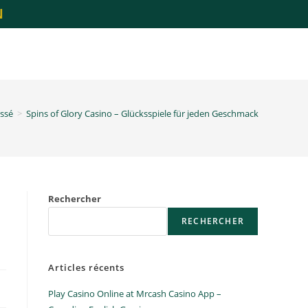
N
ssé
>
Spins of Glory Casino – Glücksspiele für jeden Geschmack
Rechercher
RECHERCHER
Articles récents
Play Casino Online at Mrcash Casino App –