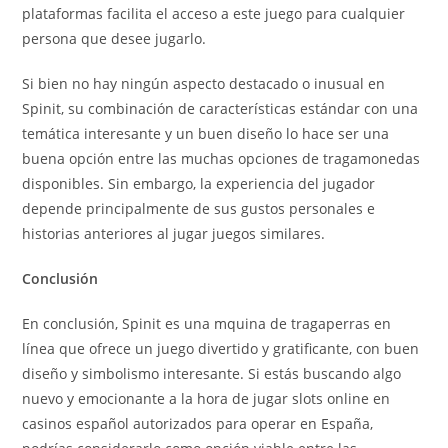
plataformas facilita el acceso a este juego para cualquier
persona que desee jugarlo.
Si bien no hay ningún aspecto destacado o inusual en
Spinit, su combinación de características estándar con una
temática interesante y un buen diseño lo hace ser una
buena opción entre las muchas opciones de tragamonedas
disponibles. Sin embargo, la experiencia del jugador
depende principalmente de sus gustos personales e
historias anteriores al jugar juegos similares.
Conclusión
En conclusión, Spinit es una mquina de tragaperras en
línea que ofrece un juego divertido y gratificante, con buen
diseño y simbolismo interesante. Si estás buscando algo
nuevo y emocionante a la hora de jugar slots online en
casinos español autorizados para operar en España,