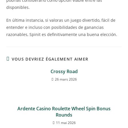
podrías considerarlo como opción viable entre las
disponibles.
En última instancia, si valoras un juego divertido, fácil de
entender e incluso con posibilidades de ganancias
razonables, Spinit es definitivamente una buena elección.
VOUS DEVRIEZ ÉGALEMENT AIMER
Crossy Road
26 mars 2026
Ardente Casino Roulette Wheel Spin Bonus
Rounds
11 mai 2026