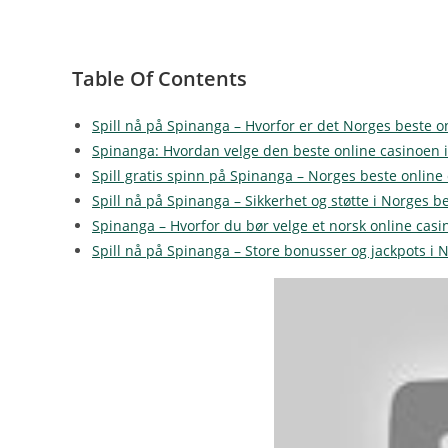
Table Of Contents
Spill nå på Spinanga – Hvorfor er det Norges beste o
Spinanga: Hvordan velge den beste online casinoen 
Spill gratis spinn på Spinanga – Norges beste online
Spill nå på Spinanga – Sikkerhet og støtte i Norges b
Spinanga – Hvorfor du bør velge et norsk online casi
Spill nå på Spinanga – Store bonusser og jackpots i 