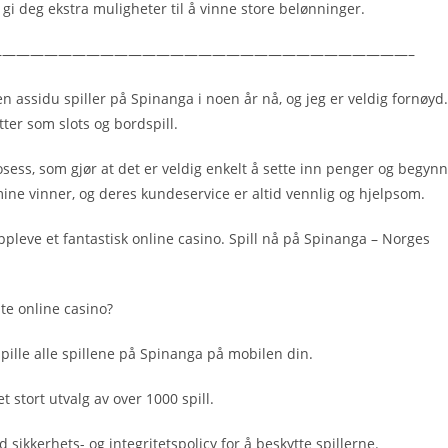
gi deg ekstra muligheter til å vinne store belønninger.
—————————————————————————————–
en assidu spiller på Spinanga i noen år nå, og jeg er veldig fornøyd.
tter som slots og bordspill.
ess, som gjør at det er veldig enkelt å sette inn penger og begyn
mine vinner, og deres kundeservice er altid vennlig og hjelpsom.
pleve et fantastisk online casino. Spill nå på Spinanga – Norges
te online casino?
spille alle spillene på Spinanga på mobilen din.
 stort utvalg av over 1000 spill.
 sikkerhets- og integritetspolicy for å beskytte spillerne.