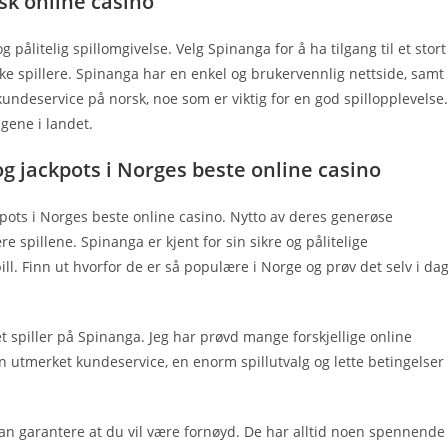
sk online casino
 pålitelig spillomgivelse. Velg Spinanga for å ha tilgang til et stort
rske spillere. Spinanga har en enkel og brukervennlig nettside, samt
kundeservice på norsk, noe som er viktig for en god spillopplevelse.
gene i landet.
og jackpots i Norges beste online casino
pots i Norges beste online casino. Nytto av deres generøse
 spillene. Spinanga er kjent for sin sikre og pålitelige
ill. Finn ut hvorfor de er så populære i Norge og prøv det selv i dag
et spiller på Spinanga. Jeg har prøvd mange forskjellige online
en utmerket kundeservice, en enorm spillutvalg og lette betingelser
kan garantere at du vil være fornøyd. De har alltid noen spennende