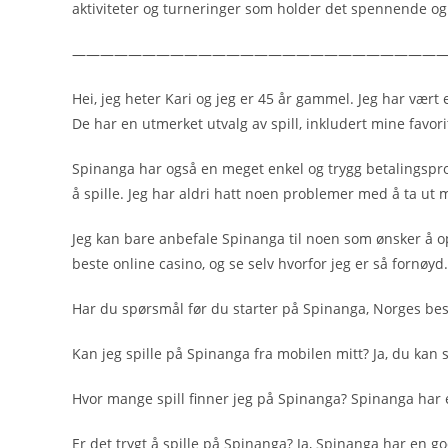
aktiviteter og turneringer som holder det spennende og 
———————————————————————————
Hei, jeg heter Kari og jeg er 45 år gammel. Jeg har vært 
De har en utmerket utvalg av spill, inkludert mine favori
Spinanga har også en meget enkel og trygg betalingspros
å spille. Jeg har aldri hatt noen problemer med å ta ut 
Jeg kan bare anbefale Spinanga til noen som ønsker å op
beste online casino, og se selv hvorfor jeg er så fornøyd.
Har du spørsmål før du starter på Spinanga, Norges bes
Kan jeg spille på Spinanga fra mobilen mitt? Ja, du kan 
Hvor mange spill finner jeg på Spinanga? Spinanga har et
Er det trygt å spille på Spinanga? Ja, Spinanga har en god