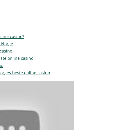
nline casino?
i Norge
 casino
este online casino
no
Norges beste online casino