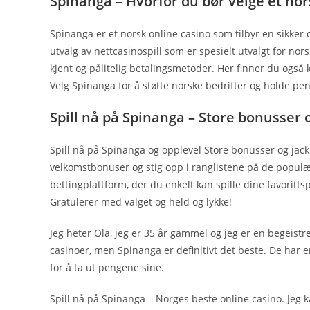
Spinanga – Hvorfor du bør velge et nor
Spinanga er et norsk online casino som tilbyr en sikker og
utvalg av nettcasinospill som er spesielt utvalgt for no
kjent og pålitelig betalingsmetoder. Her finner du også 
Velg Spinanga for å støtte norske bedrifter og holde pen
Spill nå på Spinanga – Store bonusser 
Spill nå på Spinanga og opplevel Store bonusser og jack
velkomstbonuser og stig opp i ranglistene på de populære
bettingplattform, der du enkelt kan spille dine favorittsp
Gratulerer med valget og held og lykke!
Jeg heter Ola, jeg er 35 år gammel og jeg er en begeistr
casinoer, men Spinanga er definitivt det beste. De har 
for å ta ut pengene sine.
Spill nå på Spinanga – Norges beste online casino. Jeg 