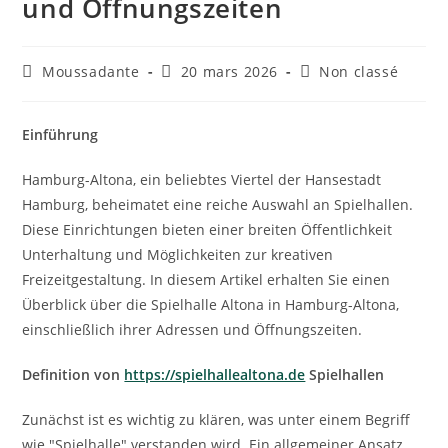
und Öffnungszeiten
Moussadante
20 mars 2026
Non classé
Einführung
Hamburg-Altona, ein beliebtes Viertel der Hansestadt
Hamburg, beheimatet eine reiche Auswahl an Spielhallen.
Diese Einrichtungen bieten einer breiten Öffentlichkeit
Unterhaltung und Möglichkeiten zur kreativen
Freizeitgestaltung. In diesem Artikel erhalten Sie einen
Überblick über die Spielhalle Altona in Hamburg-Altona,
einschließlich ihrer Adressen und Öffnungszeiten.
Definition von
https://spielhallealtona.de
Spielhallen
Zunächst ist es wichtig zu klären, was unter einem Begriff
wie "Spielhalle" verstanden wird. Ein allgemeiner Ansatz