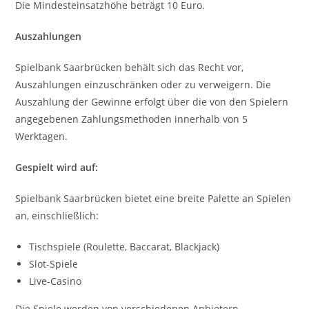
Die Mindesteinsatzhöhe beträgt 10 Euro.
Auszahlungen
Spielbank Saarbrücken behält sich das Recht vor,
Auszahlungen einzuschränken oder zu verweigern. Die
Auszahlung der Gewinne erfolgt über die von den Spielern
angegebenen Zahlungsmethoden innerhalb von 5
Werktagen.
Gespielt wird auf:
Spielbank Saarbrücken bietet eine breite Palette an Spielen
an, einschließlich:
Tischspiele (Roulette, Baccarat, Blackjack)
Slot-Spiele
Live-Casino
Die Spiele werden von verschiedenen Anbietern