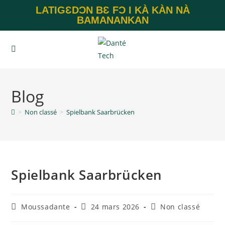
LATIGƐDƆN BƐ FƆ I KÀ KÀN NÀ
BAMANANKAN
Blog
>
Non classé
>
Spielbank Saarbrücken
Spielbank Saarbrücken
Moussadante
24 mars 2026
Non classé