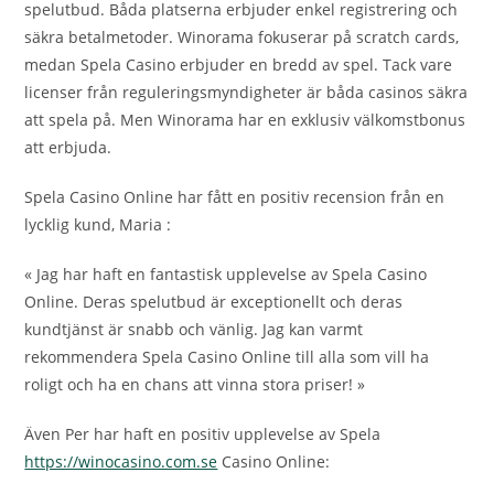
spelutbud. Båda platserna erbjuder enkel registrering och
säkra betalmetoder. Winorama fokuserar på scratch cards,
medan Spela Casino erbjuder en bredd av spel. Tack vare
licenser från reguleringsmyndigheter är båda casinos säkra
att spela på. Men Winorama har en exklusiv välkomstbonus
att erbjuda.
Spela Casino Online har fått en positiv recension från en
lycklig kund, Maria :
« Jag har haft en fantastisk upplevelse av Spela Casino
Online. Deras spelutbud är exceptionellt och deras
kundtjänst är snabb och vänlig. Jag kan varmt
rekommendera Spela Casino Online till alla som vill ha
roligt och ha en chans att vinna stora priser! »
Även Per har haft en positiv upplevelse av Spela
https://winocasino.com.se
Casino Online: