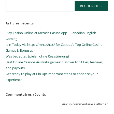
RECHERCHER
Articles récents
Play Casino Online at Mrcash Casino App – Canadian English
Gaming
Join Today via https://mrcash.cc/ for Canada’s Top Online Casino
Games & Bonuses
Was bedeutet Spielen ohne Registrierung?
Best Online Casinos Australia games: discover top titles, features,
and payouts
Get ready to play at Pin Up: important steps to enhance your
experience
Commentaires récents
Aucun commentaire à afficher.