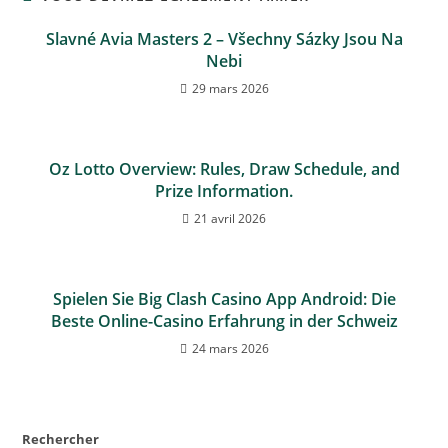
Slavné Avia Masters 2 – Všechny Sázky Jsou Na
Nebi
29 mars 2026
Oz Lotto Overview: Rules, Draw Schedule, and
Prize Information.
21 avril 2026
Spielen Sie Big Clash Casino App Android: Die
Beste Online-Casino Erfahrung in der Schweiz
24 mars 2026
Rechercher