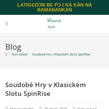
LATIGƐDƆN BƐ FƆ I KÀ KÀN NÀ
BAMANANKAN
Blog
>
Non classé
>
Soudobé Hry v Klasickém Slotu SpinRise
Soudobé Hry v Klasickém
Slotu SpinRise
Moussadante
29 mars 2026
Non classé