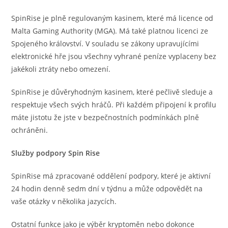
SpinRise je plně regulovaným kasinem, které má licence od
Malta Gaming Authority (MGA). Má také platnou licenci ze
Spojeného království. V souladu se zákony upravujícími
elektronické hře jsou všechny vyhrané peníze vyplaceny bez
jakékoli ztráty nebo omezení.
SpinRise je důvěryhodným kasinem, které pečlivě sleduje a
respektuje všech svých hráčů. Při každém připojení k profilu
máte jistotu že jste v bezpečnostních podmínkách plně
ochráněni.
Služby podpory Spin Rise
SpinRise má zpracované oddělení podpory, které je aktivní
24 hodin denně sedm dní v týdnu a může odpovědět na
vaše otázky v několika jazycích.
Ostatní funkce jako je výběr kryptoměn nebo dokonce