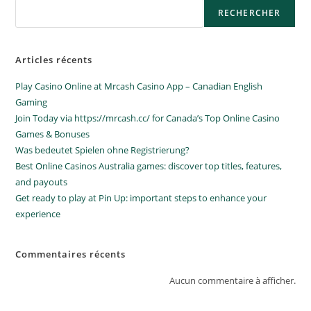
RECHERCHER
Articles récents
Play Casino Online at Mrcash Casino App – Canadian English
Gaming
Join Today via https://mrcash.cc/ for Canada’s Top Online Casino
Games & Bonuses
Was bedeutet Spielen ohne Registrierung?
Best Online Casinos Australia games: discover top titles, features,
and payouts
Get ready to play at Pin Up: important steps to enhance your
experience
Commentaires récents
Aucun commentaire à afficher.