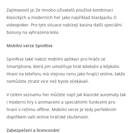
Zajímavostí je, že mnoho uživatelů používá kombinaci
klasických a moderních her jako například blackjacku či
videopoker. Pro tyto situace nabízejí kasina další speciální
bonusy na vyhrazená kola.
Mobilní verze SpinRise
SpinRise také nabízí mobilní aplikaci pro hráče se
Smartphone, která jim umožňuje hrát kdekoliv a kdykoliv.
Hraní na telefonu má stejnou cenu jako hrající online, takže
nemůžete ztratit více než byste očekávali.
V celém seznamu her můžete najít jak klasické automaty tak
i moderní hry s animacemi a speciálními funkcemi pro
hraní v režimu offline. Mobilní verze je tedy perfektním
doplňkem vaší online hráčské zkušenosti.
Zabezpečení a licencování