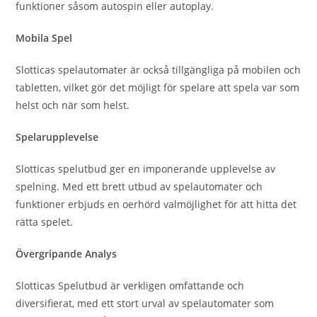
funktioner såsom autospin eller autoplay.
Mobila Spel
Slotticas spelautomater är också tillgängliga på mobilen och
tabletten, vilket gör det möjligt för spelare att spela var som
helst och när som helst.
Spelarupplevelse
Slotticas spelutbud ger en imponerande upplevelse av
spelning. Med ett brett utbud av spelautomater och
funktioner erbjuds en oerhörd valmöjlighet för att hitta det
rätta spelet.
Övergripande Analys
Slotticas Spelutbud är verkligen omfattande och
diversifierat, med ett stort urval av spelautomater som