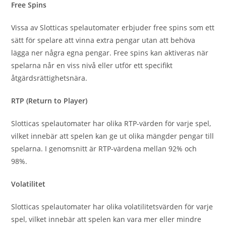
Free Spins
Vissa av Slotticas spelautomater erbjuder free spins som ett
sätt för spelare att vinna extra pengar utan att behöva
lägga ner några egna pengar. Free spins kan aktiveras när
spelarna når en viss nivå eller utför ett specifikt
åtgärdsrättighetsnära.
RTP (Return to Player)
Slotticas spelautomater har olika RTP-värden för varje spel,
vilket innebär att spelen kan ge ut olika mängder pengar till
spelarna. I genomsnitt är RTP-värdena mellan 92% och
98%.
Volatilitet
Slotticas spelautomater har olika volatilitetsvärden för varje
spel, vilket innebär att spelen kan vara mer eller mindre