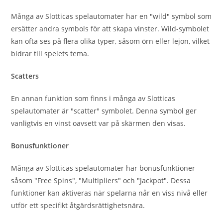
Många av Slotticas spelautomater har en "wild" symbol som
ersätter andra symbols för att skapa vinster. Wild-symbolet
kan ofta ses på flera olika typer, såsom örn eller lejon, vilket
bidrar till spelets tema.
Scatters
En annan funktion som finns i många av Slotticas
spelautomater är "scatter" symbolet. Denna symbol ger
vanligtvis en vinst oavsett var på skärmen den visas.
Bonusfunktioner
Många av Slotticas spelautomater har bonusfunktioner
såsom "Free Spins", "Multipliers" och "Jackpot". Dessa
funktioner kan aktiveras när spelarna når en viss nivå eller
utför ett specifikt åtgärdsrättighetsnära.