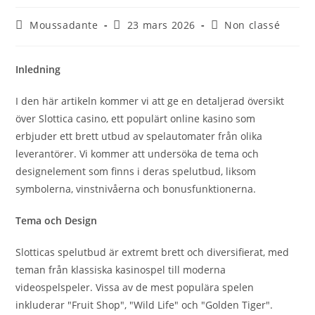
Moussadante
23 mars 2026
Non classé
Inledning
I den här artikeln kommer vi att ge en detaljerad översikt
över Slottica casino, ett populärt online kasino som
erbjuder ett brett utbud av spelautomater från olika
leverantörer. Vi kommer att undersöka de tema och
designelement som finns i deras spelutbud, liksom
symbolerna, vinstnivåerna och bonusfunktionerna.
Tema och Design
Slotticas spelutbud är extremt brett och diversifierat, med
teman från klassiska kasinospel till moderna
videospelspeler. Vissa av de mest populära spelen
inkluderar "Fruit Shop", "Wild Life" och "Golden Tiger".