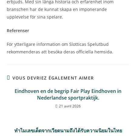
erbjuds. Med sin långa historia och erfarenhet inom
branschen har de kunnat skapa en imponerande
upplevelse för sina spelare.
Referenser
För ytterligare information om Slotticas Spelutbud
rekommenderas att besöka deras officiella hemsida.
VOUS DEVRIEZ ÉGALEMENT AIMER
Eindhoven en de begrip Fair Play Eindhoven in
Nederlandse sportpraktijk.
21 avril 2026
ทำไมเลขเด็ดจากเวียดนามถึงได้รับความนิยมในไทย