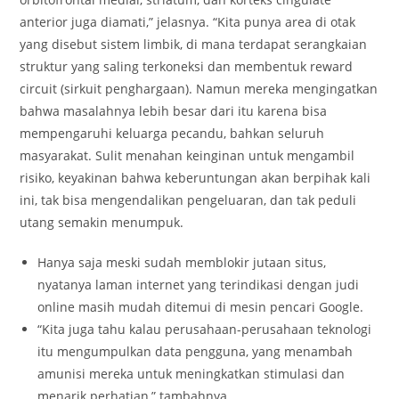
anterior juga diamati,” jelasnya. “Kita punya area di otak
yang disebut sistem limbik, di mana terdapat serangkaian
struktur yang saling terkoneksi dan membentuk reward
circuit (sirkuit penghargaan). Namun mereka mengingatkan
bahwa masalahnya lebih besar dari itu karena bisa
mempengaruhi keluarga pecandu, bahkan seluruh
masyarakat. Sulit menahan keinginan untuk mengambil
risiko, keyakinan bahwa keberuntungan akan berpihak kali
ini, tak bisa mengendalikan pengeluaran, dan tak peduli
utang semakin menumpuk.
Hanya saja meski sudah memblokir jutaan situs,
nyatanya laman internet yang terindikasi dengan judi
online masih mudah ditemui di mesin pencari Google.
“Kita juga tahu kalau perusahaan-perusahaan teknologi
itu mengumpulkan data pengguna, yang menambah
amunisi mereka untuk meningkatkan stimulasi dan
menarik perhatian,” tambahnya.