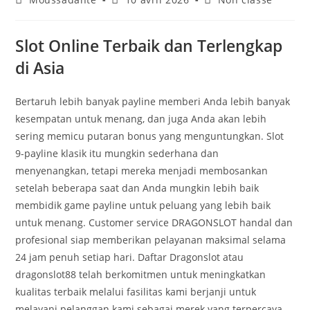
Slot Online Terbaik dan Terlengkap
di Asia
Bertaruh lebih banyak payline memberi Anda lebih banyak
kesempatan untuk menang, dan juga Anda akan lebih
sering memicu putaran bonus yang menguntungkan. Slot
9-payline klasik itu mungkin sederhana dan
menyenangkan, tetapi mereka menjadi membosankan
setelah beberapa saat dan Anda mungkin lebih baik
membidik game payline untuk peluang yang lebih baik
untuk menang. Customer service DRAGONSLOT handal dan
profesional siap memberikan pelayanan maksimal selama
24 jam penuh setiap hari. Daftar Dragonslot atau
dragonslot88 telah berkomitmen untuk meningkatkan
kualitas terbaik melalui fasilitas kami berjanji untuk
melayani pelanggan kami sebagai merek yang terpercaya.