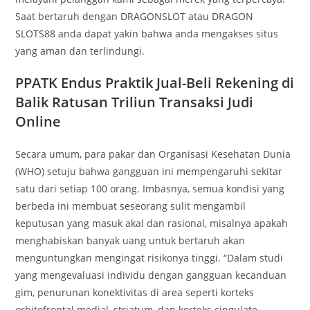
Saat bertaruh dengan DRAGONSLOT atau DRAGON
SLOTS88 anda dapat yakin bahwa anda mengakses situs
yang aman dan terlindungi.
PPATK Endus Praktik Jual-Beli Rekening di
Balik Ratusan Triliun Transaksi Judi
Online
Secara umum, para pakar dan Organisasi Kesehatan Dunia
(WHO) setuju bahwa gangguan ini mempengaruhi sekitar
satu dari setiap 100 orang. Imbasnya, semua kondisi yang
berbeda ini membuat seseorang sulit mengambil
keputusan yang masuk akal dan rasional, misalnya apakah
menghabiskan banyak uang untuk bertaruh akan
menguntungkan mengingat risikonya tinggi. “Dalam studi
yang mengevaluasi individu dengan gangguan kecanduan
gim, penurunan konektivitas di area seperti korteks
orbitofrontal medial, striatum, dan korteks cingulate