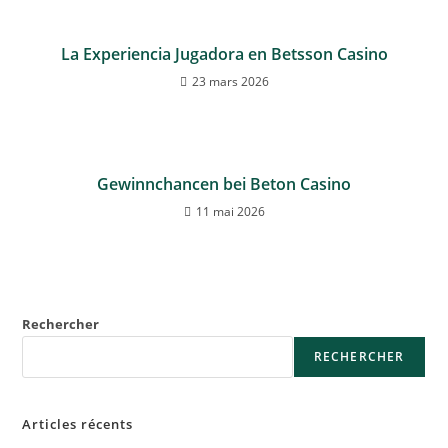
La Experiencia Jugadora en Betsson Casino
23 mars 2026
Gewinnchancen bei Beton Casino
11 mai 2026
Rechercher
RECHERCHER
Articles récents