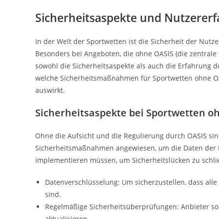
Sicherheitsaspekte und Nutzerer
In der Welt der Sportwetten ist die Sicherheit der Nut
Besonders bei Angeboten, die ohne OASIS (die zentrale S
sowohl die Sicherheitsaspekte als auch die Erfahrung de
welche Sicherheitsmaßnahmen für Sportwetten ohne OAS
auswirkt.
Sicherheitsaspekte bei Sportwetten o
Ohne die Aufsicht und die Regulierung durch OASIS sin
Sicherheitsmaßnahmen angewiesen, um die Daten der Nu
implementieren müssen, um Sicherheitslücken zu schli
Datenverschlüsselung: Um sicherzustellen, dass alle
sind.
Regelmäßige Sicherheitsüberprüfungen: Anbieter so
aktualisieren.