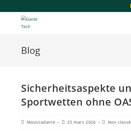
Blog
Sicherheitsaspekte u
Sportwetten ohne OA
Moussadante
25 mars 2026
Non classé