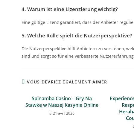
4. Warum ist eine Lizenzierung wichtig?
Eine gültige Lizenz garantiert, dass der Anbieter regu
5. Welche Rolle spielt die Nutzerperspektive?
Die Nutzerperspektive hilft Anbietern zu verstehen, we
sind und sorgt so für eine verbesserte Nutzererfahrung
VOUS DEVRIEZ ÉGALEMENT AIMER
Spinamba Casino – Gry Na
Experience
Stawkę w Naszej Kasynie Online
Respo
Herah
21 avril 2026
Cou