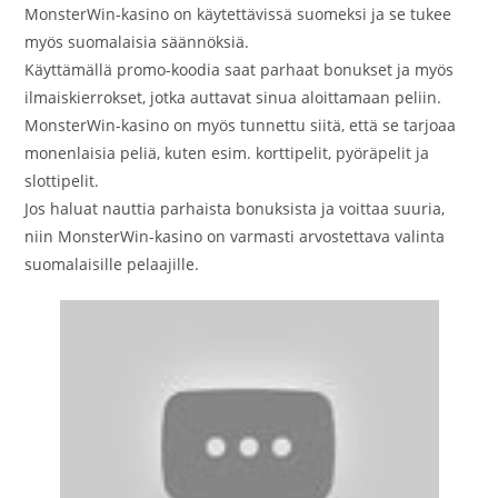
MonsterWin-kasino on käytettävissä suomeksi ja se tukee
myös suomalaisia säännöksiä.
Käyttämällä promo-koodia saat parhaat bonukset ja myös
ilmaiskierrokset, jotka auttavat sinua aloittamaan peliin.
MonsterWin-kasino on myös tunnettu siitä, että se tarjoaa
monenlaisia peliä, kuten esim. korttipelit, pyöräpelit ja
slottipelit.
Jos haluat nauttia parhaista bonuksista ja voittaa suuria,
niin MonsterWin-kasino on varmasti arvostettava valinta
suomalaisille pelaajille.