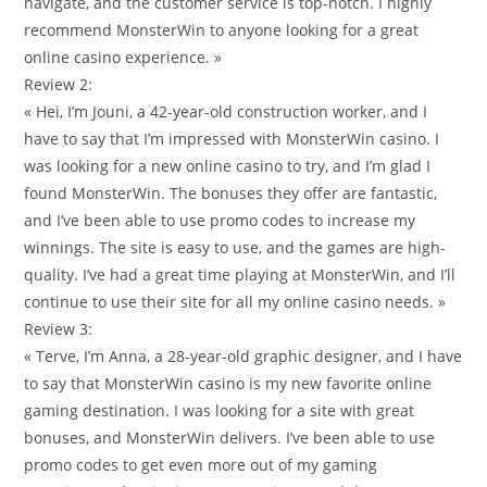
navigate, and the customer service is top-notch. I highly
recommend MonsterWin to anyone looking for a great
online casino experience. »
Review 2:
« Hei, I’m Jouni, a 42-year-old construction worker, and I
have to say that I’m impressed with MonsterWin casino. I
was looking for a new online casino to try, and I’m glad I
found MonsterWin. The bonuses they offer are fantastic,
and I’ve been able to use promo codes to increase my
winnings. The site is easy to use, and the games are high-
quality. I’ve had a great time playing at MonsterWin, and I’ll
continue to use their site for all my online casino needs. »
Review 3:
« Terve, I’m Anna, a 28-year-old graphic designer, and I have
to say that MonsterWin casino is my new favorite online
gaming destination. I was looking for a site with great
bonuses, and MonsterWin delivers. I’ve been able to use
promo codes to get even more out of my gaming