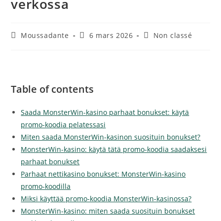
verkossa
Moussadante
6 mars 2026
Non classé
Table of contents
Saada MonsterWin-kasino parhaat bonukset: käytä
promo-koodia pelatessasi
Miten saada MonsterWin-kasinon suosituin bonukset?
MonsterWin-kasino: käytä tätä promo-koodia saadaksesi
parhaat bonukset
Parhaat nettikasino bonukset: MonsterWin-kasino
promo-koodilla
Miksi käyttää promo-koodia MonsterWin-kasinossa?
MonsterWin-kasino: miten saada suosituin bonukset