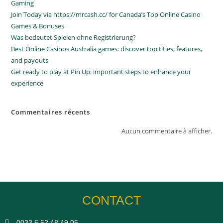
Gaming
Join Today via https://mrcash.cc/ for Canada’s Top Online Casino
Games & Bonuses
Was bedeutet Spielen ohne Registrierung?
Best Online Casinos Australia games: discover top titles, features,
and payouts
Get ready to play at Pin Up: important steps to enhance your
experience
Commentaires récents
Aucun commentaire à afficher.
CONTACT
0033 6 52 48 49 05​