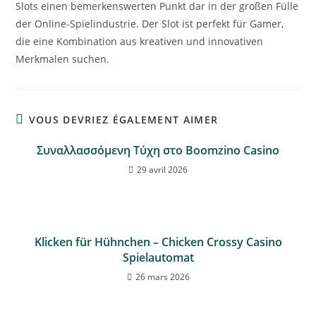
Slots einen bemerkenswerten Punkt dar in der großen Fülle
der Online-Spielindustrie. Der Slot ist perfekt für Gamer,
die eine Kombination aus kreativen und innovativen
Merkmalen suchen.
VOUS DEVRIEZ ÉGALEMENT AIMER
Συναλλασσόμενη Τύχη στο Boomzino Casino
29 avril 2026
Klicken für Hühnchen – Chicken Crossy Casino
Spielautomat
26 mars 2026