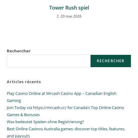
Tower Rush spiel
20 mai 2026
Rechercher
RECHERCHER
Articles récents
Play Casino Online at Mrcash Casino App – Canadian English
Gaming
Join Today via https://mrcash.cc/ for Canada’s Top Online Casino
Games & Bonuses
Was bedeutet Spielen ohne Registrierung?
Best Online Casinos Australia games: discover top titles, features,
and payouts