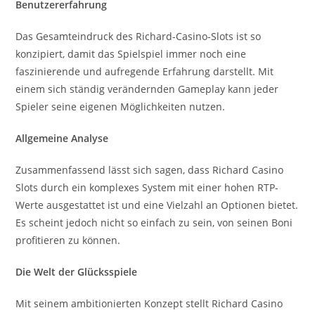
Benutzererfahrung
Das Gesamteindruck des Richard-Casino-Slots ist so
konzipiert, damit das Spielspiel immer noch eine
faszinierende und aufregende Erfahrung darstellt. Mit
einem sich ständig verändernden Gameplay kann jeder
Spieler seine eigenen Möglichkeiten nutzen.
Allgemeine Analyse
Zusammenfassend lässt sich sagen, dass Richard Casino
Slots durch ein komplexes System mit einer hohen RTP-
Werte ausgestattet ist und eine Vielzahl an Optionen bietet.
Es scheint jedoch nicht so einfach zu sein, von seinen Boni
profitieren zu können.
Die Welt der Glücksspiele
Mit seinem ambitionierten Konzept stellt Richard Casino