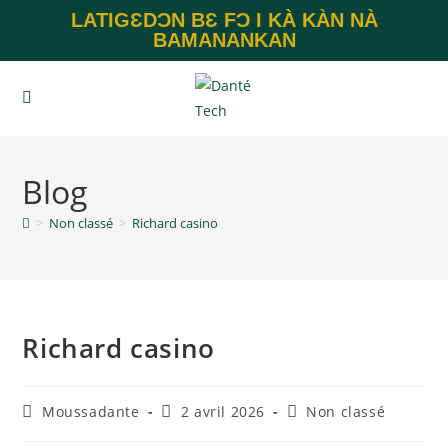
LATIGƐDƆN BƐ FƆ I KÀ KÀN NÀ
BAMANANKAN
Blog
>
Non classé
>
Richard casino
Richard casino
Moussadante
2 avril 2026
Non classé