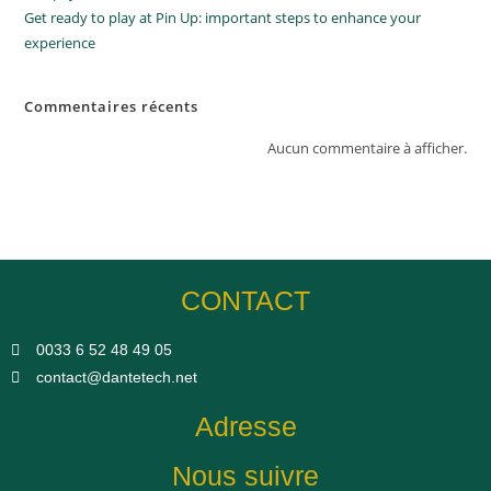
Get ready to play at Pin Up: important steps to enhance your
experience
Commentaires récents
Aucun commentaire à afficher.
CONTACT
0033 6 52 48 49 05​
contact@dantetech.net
Adresse
Nous suivre