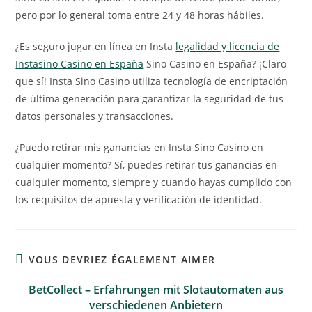
pero por lo general toma entre 24 y 48 horas hábiles.
¿Es seguro jugar en línea en Insta
legalidad y licencia de
Instasino Casino en España
Sino Casino en España? ¡Claro
que sí! Insta Sino Casino utiliza tecnología de encriptación
de última generación para garantizar la seguridad de tus
datos personales y transacciones.
¿Puedo retirar mis ganancias en Insta Sino Casino en
cualquier momento? Sí, puedes retirar tus ganancias en
cualquier momento, siempre y cuando hayas cumplido con
los requisitos de apuesta y verificación de identidad.
VOUS DEVRIEZ ÉGALEMENT AIMER
BetCollect – Erfahrungen mit Slotautomaten aus
verschiedenen Anbietern