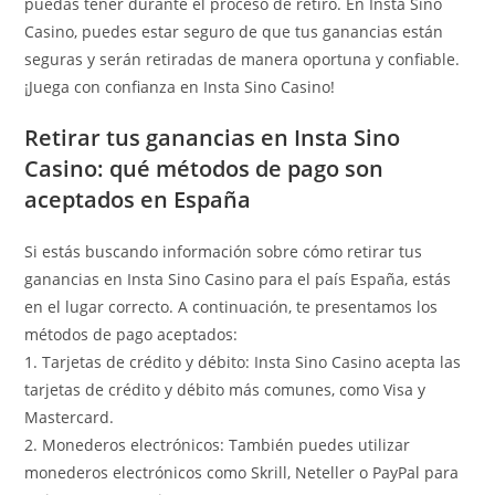
puedas tener durante el proceso de retiro. En Insta Sino
Casino, puedes estar seguro de que tus ganancias están
seguras y serán retiradas de manera oportuna y confiable.
¡Juega con confianza en Insta Sino Casino!
Retirar tus ganancias en Insta Sino
Casino: qué métodos de pago son
aceptados en España
Si estás buscando información sobre cómo retirar tus
ganancias en Insta Sino Casino para el país España, estás
en el lugar correcto. A continuación, te presentamos los
métodos de pago aceptados:
1. Tarjetas de crédito y débito: Insta Sino Casino acepta las
tarjetas de crédito y débito más comunes, como Visa y
Mastercard.
2. Monederos electrónicos: También puedes utilizar
monederos electrónicos como Skrill, Neteller o PayPal para