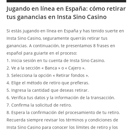
Jugando en línea en España: cómo retirar
tus ganancias en Insta Sino Casino
Si estás jugando en línea en España y has tenido suerte en
Insta Sino Casino, seguramente querrás retirar tus
ganancias. A continuación, te presentamos 8 frases en
español para guiarte en el proceso:
1. Inicia sesión en tu cuenta de Insta Sino Casino.
2. Ve a la sección « Banca » o « Cajero ».
3. Selecciona la opción « Retirar fondos ».
4. Elige el método de retiro que prefieras.
5. Ingresa la cantidad que deseas retirar.
6. Verifica tus datos y la información de la transacción.
7. Confirma la solicitud de retiro.
8. Espera la confirmación del procesamiento de tu retiro.
Recuerda siempre revisar los términos y condiciones de
Insta Sino Casino para conocer los límites de retiro y los