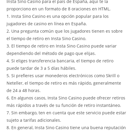
Insta Sino Casino para el país de España, aquí te la
proporciono en un formato de 8 oraciones en HTML.
1. Insta Sino Casino es una opción popular para los
jugadores de casino en línea en España.
2. Una pregunta común que los jugadores tienen es sobre
el tiempo de retiro en Insta Sino Casino.
3. El tiempo de retiro en Insta Sino Casino puede variar
dependiendo del método de pago que elijas.
4. Si eliges transferencia bancaria, el tiempo de retiro
puede tardar de 3 a 5 días hábiles.
5. Si prefieres usar monederos electrónicos como Skrill o
Neteller, el tiempo de retiro es más rápido, generalmente
de 24 a 48 horas.
6. En algunos casos, Insta Sino Casino puede ofrecer retiros
más rápidos a través de su función de retiro instantáneo.
7. Sin embargo, ten en cuenta que este servicio puede estar
sujeto a tarifas adicionales.
8. En general, Insta Sino Casino tiene una buena reputación