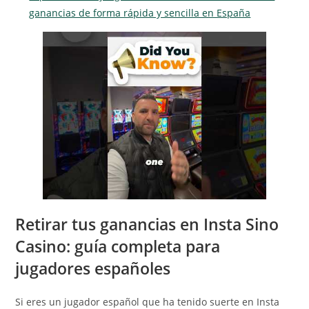
ganancias de forma rápida y sencilla en España
Retirar tus ganancias en Insta Sino
Casino: guía completa para
jugadores españoles
Si eres un jugador español que ha tenido suerte en Insta