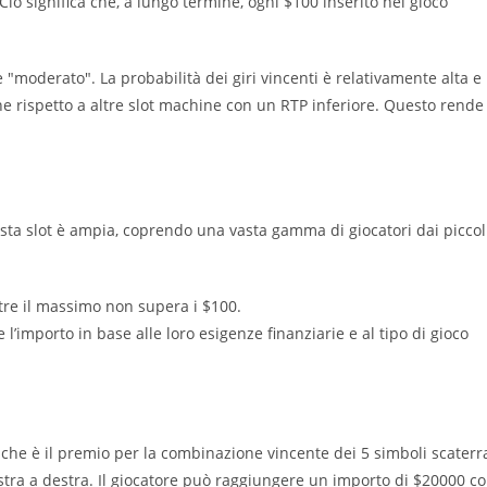
Ciò significa che, a lungo termine, ogni $100 inserito nel gioco
me "moderato". La probabilità dei giri vincenti è relativamente alta e
e rispetto a altre slot machine con un RTP inferiore. Questo rende
 slot è ampia, coprendo una vasta gamma di giocatori dai piccol
entre il massimo non supera i $100.
 l’importo in base alle loro esigenze finanziarie e al tipo di gioco
, che è il premio per la combinazione vincente dei 5 simboli scaterr
istra a destra. Il giocatore può raggiungere un importo di $20000 c