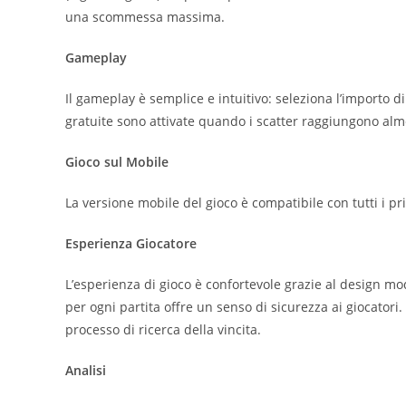
una scommessa massima.
Gameplay
Il gameplay è semplice e intuitivo: seleziona l’importo di
gratuite sono attivate quando i scatter raggiungono alme
Gioco sul Mobile
La versione mobile del gioco è compatibile con tutti i pr
Esperienza Giocatore
L’esperienza di gioco è confortevole grazie al design m
per ogni partita offre un senso di sicurezza ai giocator
processo di ricerca della vincita.
Analisi