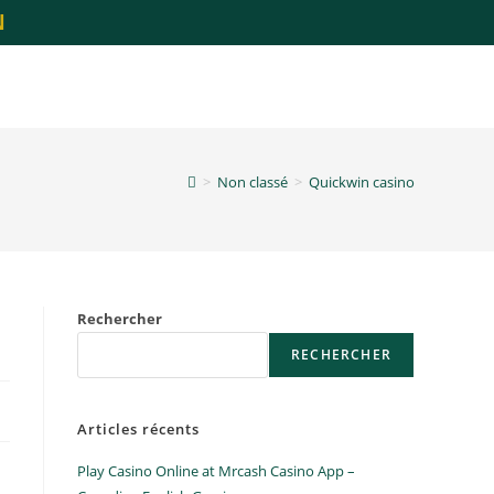
N
>
Non classé
>
Quickwin casino
Rechercher
RECHERCHER
Articles récents
Play Casino Online at Mrcash Casino App –