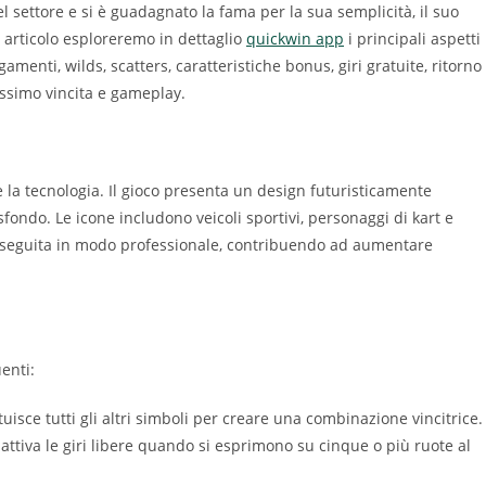
l settore e si è guadagnato la fama per la sua semplicità, il suo
to articolo esploreremo in dettaglio
quickwin app
i principali aspetti
amenti, wilds, scatters, caratteristiche bonus, giri gratuite, ritorno
assimo vincita e gameplay.
 e la tecnologia. Il gioco presenta un design futuristicamente
ondo. Le icone includono veicoli sportivi, personaggi di kart e
d eseguita in modo professionale, contribuendo ad aumentare
enti:
uisce tutti gli altri simboli per creare una combinazione vincitrice.
attiva le giri libere quando si esprimono su cinque o più ruote al