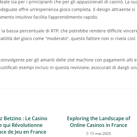
eale sia per i principianti che per gli appassionati di casinò. La su
eguate offre un’esperienza gioco completa. Il design attraente si
amento intuitivo facilita l’apprendimento rapido.
 la bassa percentuale di RTP, che potrebbe rendere difficile vincer
atilità del gioco come "moderato", questo fattore non si rivela così
 coinvolgente per gli amanti delle slot machine con pagamenti alti e
ificati esempi inclusi in questa revisione, assicurati di dargli un
 Betzino : Le Casino
Exploring the Landscape of
e qui Révolutionne
Online Casinos in France
nce de Jeu en France
15 mai 2025