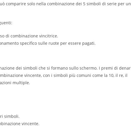
può comparire solo nella combinazione dei 5 simboli di serie per un
guenti:
aso di combinazione vincitrice.
ionamento specifico sulle ruote per essere pagati.
nazione dei simboli che si formano sullo schermo. I premi di dena
mbinazione vincente, con i simboli più comuni come la 10, il re, il
azioni multiple.
ri simboli.
ombinazione vincente.