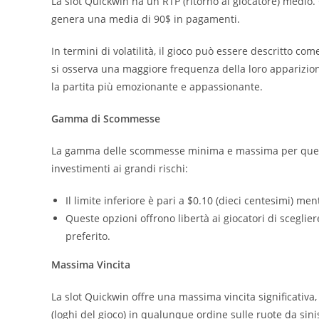
La slot Quickwin ha un RTP (ritorno al giocatore) medio. 
genera una media di 90$ in pagamenti.
In termini di volatilità, il gioco può essere descritto co
si osserva una maggiore frequenza della loro apparizion
la partita più emozionante e appassionante.
Gamma di Scommesse
La gamma delle scommesse minima e massima per questa
investimenti ai grandi rischi:
Il limite inferiore è pari a $0.10 (dieci centesimi) m
Queste opzioni offrono libertà ai giocatori di scegliere
preferito.
Massima Vincita
La slot Quickwin offre una massima vincita significativa
(loghi del gioco) in qualunque ordine sulle ruote da sin