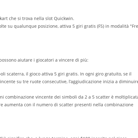
rt che si trova nella slot Quickwin.
lte su qualunque posizione, attiva 5 giri gratis (FS) in modalità "Fr
ossono aiutare i giocatori a vincere di più:
scaterra, il gioco attiva 5 giri gratis. In ogni giro gratuito, se il
cente su tre ruote consecutive, l’aggiudicazione inizia a diminuir
gni combinazione vincente dei simboli da 2 a 5 scatter è moltiplicat
ore aumenta con il numero di scatter presenti nella combinazione