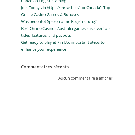
Canadian English Gaming
Join Today via https://mrcash.cc/ for Canada’s Top
Online Casino Games & Bonuses
Was bedeutet Spielen ohne Registrierung?
Best Online Casinos Australia games: discover top
titles, features, and payouts
Get ready to play at Pin Up: important steps to
enhance your experience
Commentaires récents
Aucun commentaire à afficher.