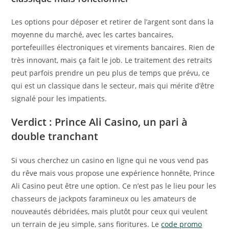
Les options pour déposer et retirer de l’argent sont dans la
moyenne du marché, avec les cartes bancaires,
portefeuilles électroniques et virements bancaires. Rien de
très innovant, mais ça fait le job. Le traitement des retraits
peut parfois prendre un peu plus de temps que prévu, ce
qui est un classique dans le secteur, mais qui mérite d’être
signalé pour les impatients.
Verdict : Prince Ali Casino, un pari à
double tranchant
Si vous cherchez un casino en ligne qui ne vous vend pas
du rêve mais vous propose une expérience honnête, Prince
Ali Casino peut être une option. Ce n’est pas le lieu pour les
chasseurs de jackpots faramineux ou les amateurs de
nouveautés débridées, mais plutôt pour ceux qui veulent
un terrain de jeu simple, sans fioritures. Le
code promo