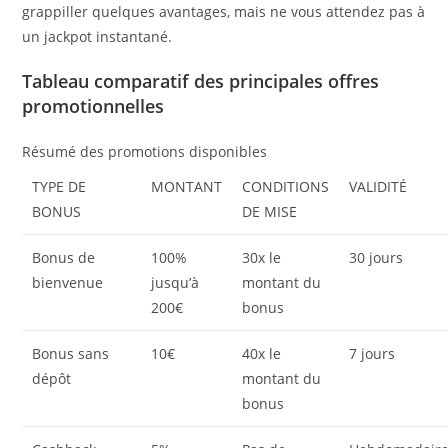
grappiller quelques avantages, mais ne vous attendez pas à
un jackpot instantané.
Tableau comparatif des principales offres
promotionnelles
Résumé des promotions disponibles
TYPE DE
MONTANT
CONDITIONS
VALIDITÉ
BONUS
DE MISE
Bonus de
100%
30x le
30 jours
bienvenue
jusqu’à
montant du
200€
bonus
Bonus sans
10€
40x le
7 jours
dépôt
montant du
bonus