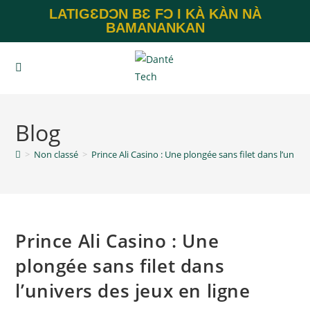
LATIGƐDƆN BƐ FƆ I KÀ KÀN NÀ
BAMANANKAN
Blog
>
Non classé
>
Prince Ali Casino : Une plongée sans filet dans l’univer
Prince Ali Casino : Une
plongée sans filet dans
l’univers des jeux en ligne