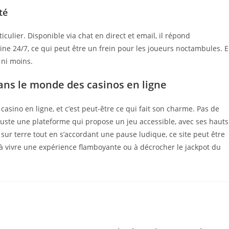
té
iculier. Disponible via chat en direct et email, il répond
ne 24/7, ce qui peut être un frein pour les joueurs noctambules. 
 ni moins.
ans le monde des casinos en ligne
casino en ligne, et c’est peut-être ce qui fait son charme. Pas de
juste une plateforme qui propose un jeu accessible, avec ses hauts
 sur terre tout en s’accordant une pause ludique, ce site peut être
à vivre une expérience flamboyante ou à décrocher le jackpot du