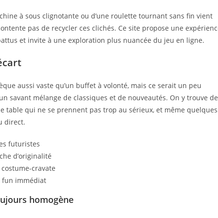
hine à sous clignotante ou d’une roulette tournant sans fin vient
ontente pas de recycler ces clichés. Ce site propose une expérien
battus et invite à une exploration plus nuancée du jeu en ligne.
écart
èque aussi vaste qu’un buffet à volonté, mais ce serait un peu
vec un savant mélange de classiques et de nouveautés. On y trouve d
de table qui ne se prennent pas trop au sérieux, et même quelques
 direct.
es futuristes
che d’originalité
le costume-cravate
u fun immédiat
 toujours homogène