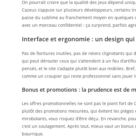
On pourrait croire que la qualité des jeux dépend uniqu
Cazeus s’appuie sur plusieurs développeurs, certains trè
passe du sublime au franchement moyen en quelques cl
avec un morceau confidentiel : ça surprend, parfois ag
Interface et ergonomie : un design qui 
Pas de fioritures inutiles, pas de néons clignotants qui 
qui peut dérouter ceux qui s’attendent à un feu d’artific
pensés, et le site s’adapte plutôt bien aux mobiles. Bref
comme un croupier qui reste professionnel sans jouer
Bonus et promotions : la prudence est de m
Les offres promotionnelles ne sont pas le point fort de 
plutôt des promotions mesurées, qui évitent les pièges
mirobolants, vous risquez d’être déçu. En revanche, po
c’est un soulagement. Après tout, mieux vaut un bonus m
bourrique.