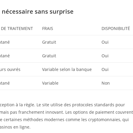
 nécessaire sans surprise
I DE TRAITEMENT
FRAIS
DISPONIBILITÉ
ntané
Gratuit
Oui
ntané
Gratuit
Oui
ours ouvrés
Variable selon la banque
Oui
ntané
Variable
Non
ception à la règle. Le site utilise des protocoles standards pour
, mais pas franchement innovant. Les options de paiement couvrent
ce de certaines méthodes modernes comme les cryptomonnaies, qui
sinos en ligne.