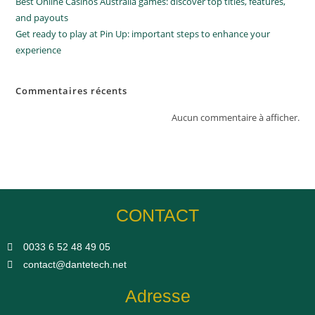
Best Online Casinos Australia games: discover top titles, features,
and payouts
Get ready to play at Pin Up: important steps to enhance your
experience
Commentaires récents
Aucun commentaire à afficher.
CONTACT
0033 6 52 48 49 05​
contact@dantetech.net
Adresse