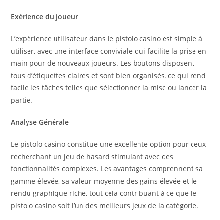
Exérience du joueur
L’expérience utilisateur dans le pistolo casino est simple à
utiliser, avec une interface conviviale qui facilite la prise en
main pour de nouveaux joueurs. Les boutons disposent
tous d’étiquettes claires et sont bien organisés, ce qui rend
facile les tâches telles que sélectionner la mise ou lancer la
partie.
Analyse Générale
Le pistolo casino constitue une excellente option pour ceux
recherchant un jeu de hasard stimulant avec des
fonctionnalités complexes. Les avantages comprennent sa
gamme élevée, sa valeur moyenne des gains élevée et le
rendu graphique riche, tout cela contribuant à ce que le
pistolo casino soit l’un des meilleurs jeux de la catégorie.