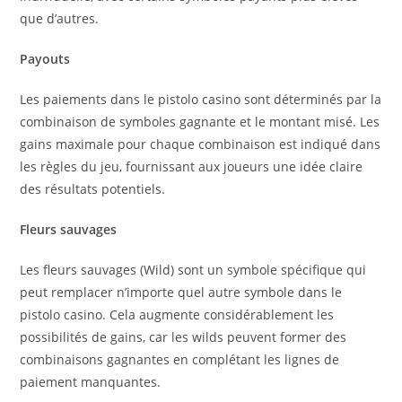
que d’autres.
Payouts
Les paiements dans le pistolo casino sont déterminés par la
combinaison de symboles gagnante et le montant misé. Les
gains maximale pour chaque combinaison est indiqué dans
les règles du jeu, fournissant aux joueurs une idée claire
des résultats potentiels.
Fleurs sauvages
Les fleurs sauvages (Wild) sont un symbole spécifique qui
peut remplacer n’importe quel autre symbole dans le
pistolo casino. Cela augmente considérablement les
possibilités de gains, car les wilds peuvent former des
combinaisons gagnantes en complétant les lignes de
paiement manquantes.