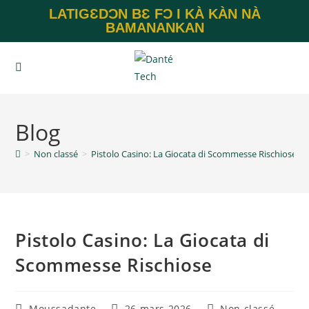
LATIGƐDƆN BƐ FƆ I KÀ KÀN NÀ
BAMANANKAN
Blog
>
Non classé
>
Pistolo Casino: La Giocata di Scommesse Rischiose
Pistolo Casino: La Giocata di
Scommesse Rischiose
Moussadante
26 mars 2026
Non classé