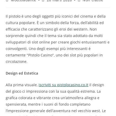
Il pistolo è uno degli oggetti più iconici del cinema e della
cultura popolare. È un simbolo della forza, dell’abilità ed
efficacia che caratterizzano gli eroi dei western. Non
sorprende quindi che il tema sia stato adottato da molti
sviluppatori di slot online per creare giochi entusiasmanti e
coinvolgenti. Uno degli esempi più interessanti è
certamente "Pistolo Casino", uno dei slot più popolari in
circolazione.
Design ed Estetica
Alla prima visuale,
iscriviti su pistolocasino.co.it
il design
del gioco ci impressiona con la sua qualità estrema. La
grafica colorata e vibrante crea un’atmosfera allegra e
spensierata, mentre i suoni di fondo completano
l’impressione generale dell’avventura nel vecchio west. Le