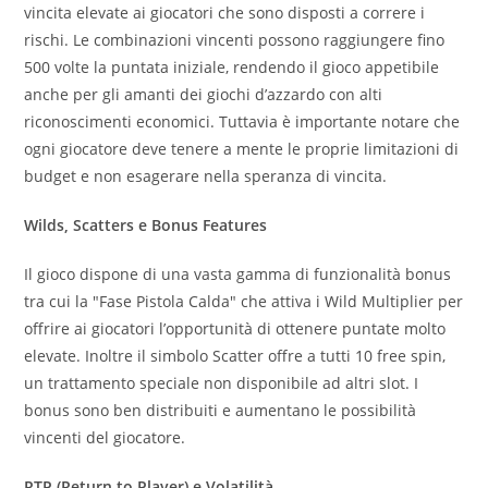
vincita elevate ai giocatori che sono disposti a correre i
rischi. Le combinazioni vincenti possono raggiungere fino
500 volte la puntata iniziale, rendendo il gioco appetibile
anche per gli amanti dei giochi d’azzardo con alti
riconoscimenti economici. Tuttavia è importante notare che
ogni giocatore deve tenere a mente le proprie limitazioni di
budget e non esagerare nella speranza di vincita.
Wilds, Scatters e Bonus Features
Il gioco dispone di una vasta gamma di funzionalità bonus
tra cui la "Fase Pistola Calda" che attiva i Wild Multiplier per
offrire ai giocatori l’opportunità di ottenere puntate molto
elevate. Inoltre il simbolo Scatter offre a tutti 10 free spin,
un trattamento speciale non disponibile ad altri slot. I
bonus sono ben distribuiti e aumentano le possibilità
vincenti del giocatore.
RTP (Return to Player) e Volatilità