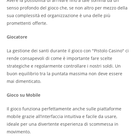
Avere la possibilità di arrivare fino a tale somma dà un
senso profondo del gioco che, se non altro per mezzo della
sua complessità ed organizzazione è una delle più
promettenti offerte.
Giocatore
La gestione dei santi durante il gioco con "Pistolo Casino" ci
rende consapevoli di come è importante fare scelte
strategiche e regolarmente controllare i nostri soldi. Un
buon equilibrio tra la puntata massima non deve essere
mai dimenticato.
Gioco su Mobile
Il gioco funziona perfettamente anche sulle piattaforme
mobile grazie all’interfaccia intuitiva e facile da usare,
ideale per una divertente esperienza di scommessa in
movimento.