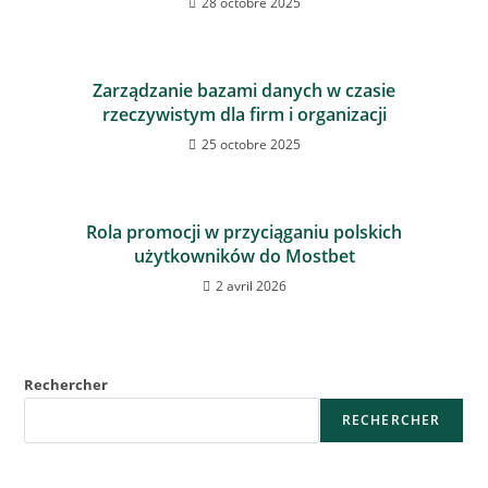
28 octobre 2025
Zarządzanie bazami danych w czasie
rzeczywistym dla firm i organizacji
25 octobre 2025
Rola promocji w przyciąganiu polskich
użytkowników do Mostbet
2 avril 2026
Rechercher
RECHERCHER