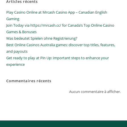
Articles récents
Play Casino Online at Mrcash Casino App – Canadian English
Gaming
Join Today via https://mrcash.cc/ for Canada’s Top Online Casino
Games & Bonuses
Was bedeutet Spielen ohne Registrierung?
Best Online Casinos Australia games: discover top titles, features,
and payouts
Get ready to play at Pin Up: important steps to enhance your
experience
Commentaires récents
Aucun commentaire à afficher.