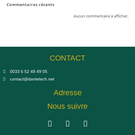
Commentaires récents
Aucun commentaire à afficher.
CONTACT
0033 6 52 48 49 05​
contact@dantetech.net
Adresse
Nous suivre