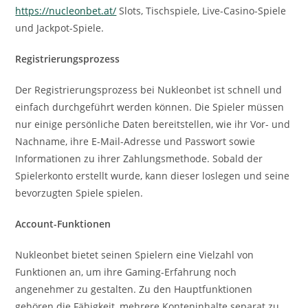
https://nucleonbet.at/
Slots, Tischspiele, Live-Casino-Spiele
und Jackpot-Spiele.
Registrierungsprozess
Der Registrierungsprozess bei Nukleonbet ist schnell und
einfach durchgeführt werden können. Die Spieler müssen
nur einige persönliche Daten bereitstellen, wie ihr Vor- und
Nachname, ihre E-Mail-Adresse und Passwort sowie
Informationen zu ihrer Zahlungsmethode. Sobald der
Spielerkonto erstellt wurde, kann dieser loslegen und seine
bevorzugten Spiele spielen.
Account-Funktionen
Nukleonbet bietet seinen Spielern eine Vielzahl von
Funktionen an, um ihre Gaming-Erfahrung noch
angenehmer zu gestalten. Zu den Hauptfunktionen
gehören die Fähigkeit, mehrere Konteninhalte separat zu