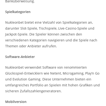
Banküberweisung.
Spielkategorien
Nukleonbet bietet eine Vielzahl von Spielkategorien an,
darunter Slot-Spiele, Tischspiele, Live-Casino-Spiele und
Jackpot-Spiele. Die Spieler können zwischen den
verschiedenen Kategorien navigieren und die Spiele nach
Themen oder Anbieter aufrufen.
Software-Anbieter
Nukleonbet verwendet Software von renommierten
Glücksspiel-Entwicklern wie Netent, Microgaming, Play’n Go
und Evolution Gaming. Diese Unternehmen bieten ein
umfangreiches Portfolio an Spielen mit hohen Grafiken und
sicheren Zufallszahlengeneratoren.
Mobilversion