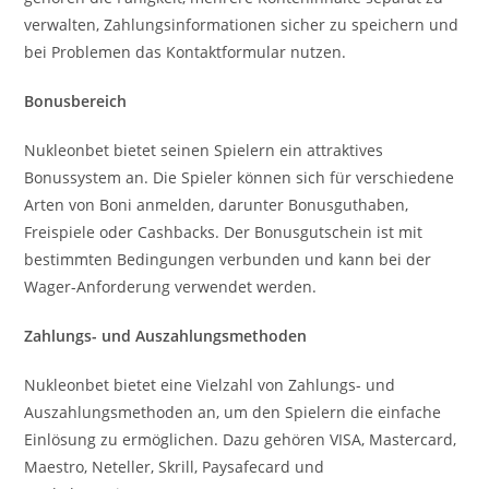
verwalten, Zahlungsinformationen sicher zu speichern und
bei Problemen das Kontaktformular nutzen.
Bonusbereich
Nukleonbet bietet seinen Spielern ein attraktives
Bonussystem an. Die Spieler können sich für verschiedene
Arten von Boni anmelden, darunter Bonusguthaben,
Freispiele oder Cashbacks. Der Bonusgutschein ist mit
bestimmten Bedingungen verbunden und kann bei der
Wager-Anforderung verwendet werden.
Zahlungs- und Auszahlungsmethoden
Nukleonbet bietet eine Vielzahl von Zahlungs- und
Auszahlungsmethoden an, um den Spielern die einfache
Einlösung zu ermöglichen. Dazu gehören VISA, Mastercard,
Maestro, Neteller, Skrill, Paysafecard und