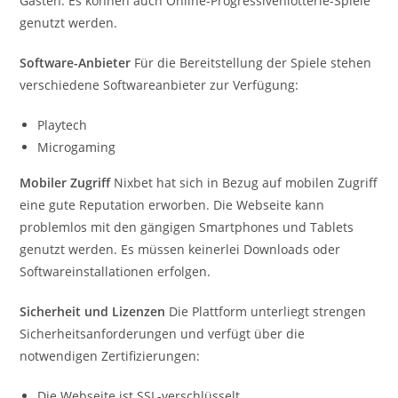
Gästen. Es können auch Online-Progressivenlotterie-Spiele
genutzt werden.
Software-Anbieter
Für die Bereitstellung der Spiele stehen
verschiedene Softwareanbieter zur Verfügung:
Playtech
Microgaming
Mobiler Zugriff
Nixbet hat sich in Bezug auf mobilen Zugriff
eine gute Reputation erworben. Die Webseite kann
problemlos mit den gängigen Smartphones und Tablets
genutzt werden. Es müssen keinerlei Downloads oder
Softwareinstallationen erfolgen.
Sicherheit und Lizenzen
Die Plattform unterliegt strengen
Sicherheitsanforderungen und verfügt über die
notwendigen Zertifizierungen:
Die Webseite ist SSL-verschlüsselt