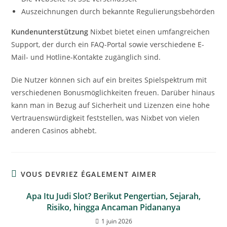
Auszeichnungen durch bekannte Regulierungsbehörden
Kundenunterstützung
Nixbet bietet einen umfangreichen
Support, der durch ein FAQ-Portal sowie verschiedene E-
Mail- und Hotline-Kontakte zugänglich sind.
Die Nutzer können sich auf ein breites Spielspektrum mit
verschiedenen Bonusmöglichkeiten freuen. Darüber hinaus
kann man in Bezug auf Sicherheit und Lizenzen eine hohe
Vertrauenswürdigkeit feststellen, was Nixbet von vielen
anderen Casinos abhebt.
VOUS DEVRIEZ ÉGALEMENT AIMER
Apa Itu Judi Slot? Berikut Pengertian, Sejarah,
Risiko, hingga Ancaman Pidananya
1 juin 2026