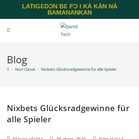
LATIGƐDƆN BƐ FƆ I KÀ KÀN NÀ
BAMANANKAN
Blog
>
Non classé
>
Nixbets Glücksradgewinne für alle Spieler
Nixbets Glücksradgewinne für
alle Spieler
Moussadante
28 mars 2026
Non classé