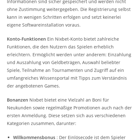
Informationen sind sicher gespeichert und werden nicht
ohne Zustimmung weitergegeben. Die Registrierung selbst
kann in wenigen Schritten erfolgen und setzt keinerlei
eigene Softwareinstallation voraus.
Konto-Funktionen
Ein Nixbet-Konto bietet zahlreiche
Funktionen, die den Nutzern das Spielen erheblich
erleichtern. Ermöglicht werden unter anderem: Einzahlung
und Auszahlung von Geldbeträgen, Auswahl beliebter
Spiele, Teilnahme an Tournamenten und Zugriff auf ein
umfangreiches Wissensportal mit Tipps zum Verständnis
der angebotenen Games.
Bonanzen
Nixbet bietet eine Vielzahl an Boni für
Neukunden sowie regelmäßige Promotionen auch nach der
ersten Anmeldung. Diese setzen sich aus verschiedenen
Kategorien zusammen, darunter:
Willkommensbonus
: Der Einlösecode ist dem Spieler