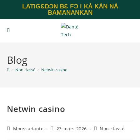
LATIGƐDƆN BƐ FƆ I KÀ KÀN NÀ
BAMANANKAN
Blog
>
Non classé
>
Netwin casino
Netwin casino
Moussadante
23 mars 2026
Non classé