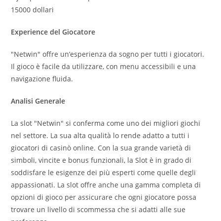
15000 dollari
Experience del Giocatore
"Netwin" offre un’esperienza da sogno per tutti i giocatori.
Il gioco è facile da utilizzare, con menu accessibili e una
navigazione fluida.
Analisi Generale
La slot "Netwin" si conferma come uno dei migliori giochi
nel settore. La sua alta qualità lo rende adatto a tutti i
giocatori di casinò online. Con la sua grande varietà di
simboli, vincite e bonus funzionali, la Slot è in grado di
soddisfare le esigenze dei più esperti come quelle degli
appassionati. La slot offre anche una gamma completa di
opzioni di gioco per assicurare che ogni giocatore possa
trovare un livello di scommessa che si adatti alle sue