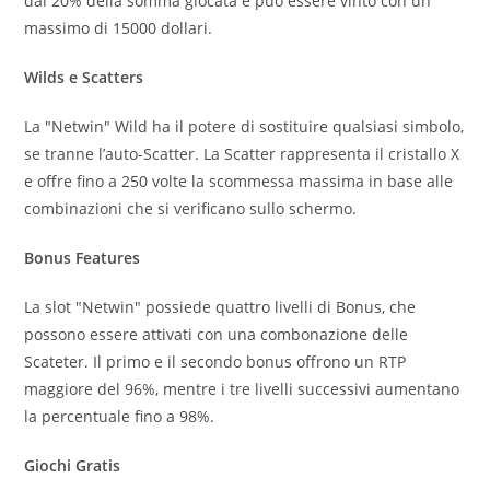
dal 20% della somma giocata e può essere vinto con un
massimo di 15000 dollari.
Wilds e Scatters
La "Netwin" Wild ha il potere di sostituire qualsiasi simbolo,
se tranne l’auto-Scatter. La Scatter rappresenta il cristallo X
e offre fino a 250 volte la scommessa massima in base alle
combinazioni che si verificano sullo schermo.
Bonus Features
La slot "Netwin" possiede quattro livelli di Bonus, che
possono essere attivati con una combonazione delle
Scateter. Il primo e il secondo bonus offrono un RTP
maggiore del 96%, mentre i tre livelli successivi aumentano
la percentuale fino a 98%.
Giochi Gratis