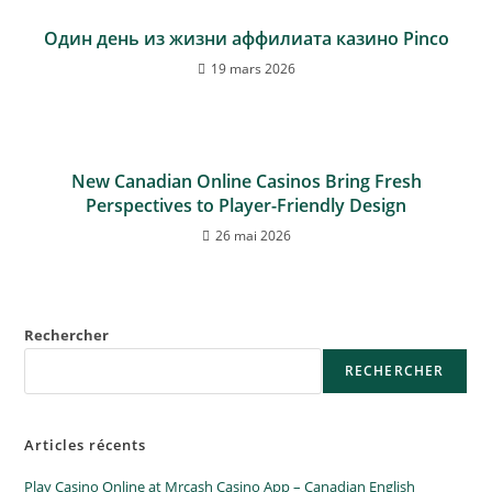
Один день из жизни аффилиата казино Pinco
19 mars 2026
New Canadian Online Casinos Bring Fresh
Perspectives to Player-Friendly Design
26 mai 2026
Rechercher
RECHERCHER
Articles récents
Play Casino Online at Mrcash Casino App – Canadian English