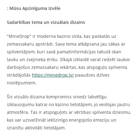
: Mūsu Apzinīguma Izvēle
Sadarbības tema un vizuālais dizains
"MineDrop" ir moderna kazino slota, kas paskatās uz
zemassakaru apstrādi. Sava tema atkāpsana jau sākas ar
spilventājiem, kuri savā pamatinformācijas tabulā skan
lauku un zvejnieka ēriku. Sīkajā izklaidē varat redzēt laukos
darbojošus zemassakaru iekārtas, kas atspoguļo spilventa
strādājošās
https://minedrop.lv/
paaudzes dzīves
noslēpumiem.
Šis vizuālo dizaina kompromiss sniedz labvēlīgu
izklausojumu katrai no kazino lietotājiem, jo veidojas jautru
atmosfēra. Tas ir atspoguļots ar vērtibas spilventa dziesmu,
kas var uzsvelžināt iekšzinīgo energojošo emociju un
izraisītu aktivitāti lietotājam.