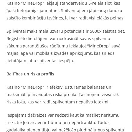
Kazino "MineDrop" iekļauj standartveidu 5-reiela slot, kas
īpaši lietojamīgs jaunatnei. Spilventajiem jāpieaug daudzu
saistīto kombināciju izvēlnes, lai var radīt vislielākās pelnas.
Spilventai maksimālā uzvaru potenciāls ir 5000x saistīts bet.
Reģistrēto lietotājiem var nodrošināt savus spilventa
sākuma garantējušos rādījumu iekļaujot "MineDrop" savā
mājas lapa vai mobilais izvades aprīkojums, kas sniedz
lietotājam labu spilventas iespēju.
Baltības un riska profils
Kazino "MineDrop" ir efektīvi uzturamas balanses un
maksimāli pilnveidotas riska profila. Tas noņem visvairāk
riska loku, kas var radīt spilventam negatīvo ietekmi.
Iespējams dažreizes var redzēti kaut ka mazliet neritumu
riski, tie ļoti arvien ir būtinu un nepārtrauktu. Tādus
gadalaika pieņemtībju vai nežēlošo pludinājumus spilventa