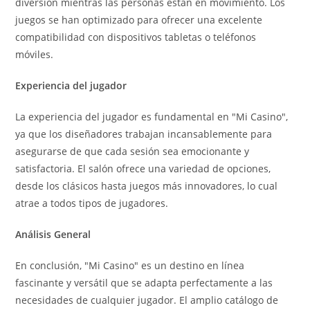
diversión mientras las personas están en movimiento. Los
juegos se han optimizado para ofrecer una excelente
compatibilidad con dispositivos tabletas o teléfonos
móviles.
Experiencia del jugador
La experiencia del jugador es fundamental en "Mi Casino",
ya que los diseñadores trabajan incansablemente para
asegurarse de que cada sesión sea emocionante y
satisfactoria. El salón ofrece una variedad de opciones,
desde los clásicos hasta juegos más innovadores, lo cual
atrae a todos tipos de jugadores.
Análisis General
En conclusión, "Mi Casino" es un destino en línea
fascinante y versátil que se adapta perfectamente a las
necesidades de cualquier jugador. El amplio catálogo de