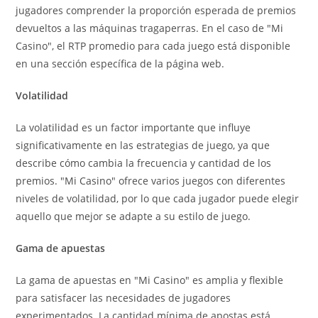
jugadores comprender la proporción esperada de premios
devueltos a las máquinas tragaperras. En el caso de "Mi
Casino", el RTP promedio para cada juego está disponible
en una sección específica de la página web.
Volatilidad
La volatilidad es un factor importante que influye
significativamente en las estrategias de juego, ya que
describe cómo cambia la frecuencia y cantidad de los
premios. "Mi Casino" ofrece varios juegos con diferentes
niveles de volatilidad, por lo que cada jugador puede elegir
aquello que mejor se adapte a su estilo de juego.
Gama de apuestas
La gama de apuestas en "Mi Casino" es amplia y flexible
para satisfacer las necesidades de jugadores
experimentados. La cantidad mínima de apostas está