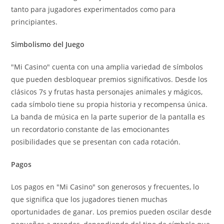
tanto para jugadores experimentados como para
principiantes.
Simbolismo del Juego
"Mi Casino" cuenta con una amplia variedad de símbolos
que pueden desbloquear premios significativos. Desde los
clásicos 7s y frutas hasta personajes animales y mágicos,
cada símbolo tiene su propia historia y recompensa única.
La banda de música en la parte superior de la pantalla es
un recordatorio constante de las emocionantes
posibilidades que se presentan con cada rotación.
Pagos
Los pagos en "Mi Casino" son generosos y frecuentes, lo
que significa que los jugadores tienen muchas
oportunidades de ganar. Los premios pueden oscilar desde