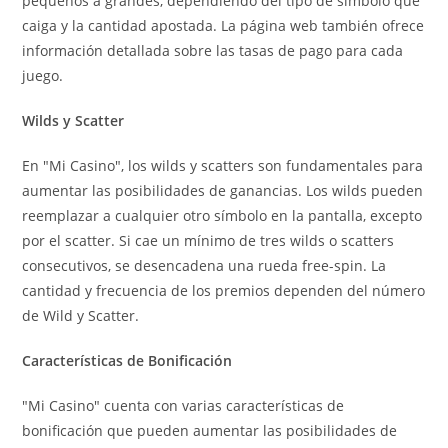
pequeños a grandes, dependiendo del tipo de símbolo que
caiga y la cantidad apostada. La página web también ofrece
información detallada sobre las tasas de pago para cada
juego.
Wilds y Scatter
En "Mi Casino", los wilds y scatters son fundamentales para
aumentar las posibilidades de ganancias. Los wilds pueden
reemplazar a cualquier otro símbolo en la pantalla, excepto
por el scatter. Si cae un mínimo de tres wilds o scatters
consecutivos, se desencadena una rueda free-spin. La
cantidad y frecuencia de los premios dependen del número
de Wild y Scatter.
Características de Bonificación
"Mi Casino" cuenta con varias características de
bonificación que pueden aumentar las posibilidades de