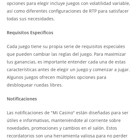
opciones para elegir incluye juegos con volatilidad variable,
así como diferentes configuraciones de RTP para satisfacer
todas sus necesidades.
Requisitos Específicos
Cada juego tiene su propia serie de requisitos especiales
que pueden cambiar las reglas del juego. Para maximizar
tus ganancias, es importante entender cada una de estas
características antes de elegir un juego y comenzar a jugar.
Algunos juegos ofrecen múltiples opciones para
desbloquear ruedas libres.
Notificaciones
Las notificaciones de "Mi Casino" están diseñadas para ser
útiles e informativas, manteniéndote al corriente sobre
novedades, promociones y cambios en el salón. Estos
recordatorios son una herramienta valiosa para no perder