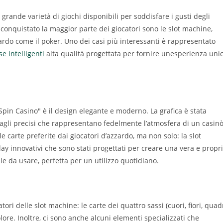
rande varietà di giochi disponibili per soddisfare i gusti degli
o conquistato la maggior parte dei giocatori sono le slot machine,
zardo come il poker. Uno dei casi più interessanti è rappresentato
 intelligenti
alta qualità progettata per fornire unesperienza uni
Spin Casino" è il design elegante e moderno. La grafica è stata
agli precisi che rappresentano fedelmente l’atmosfera di un casin
le carte preferite dai giocatori d’azzardo, ma non solo: la slot
y innovativi che sono stati progettati per creare una vera e propr
cile da usare, perfetta per un utilizzo quotidiano.
ori delle slot machine: le carte dei quattro sassi (cuori, fiori, quad
lore. Inoltre, ci sono anche alcuni elementi specializzati che