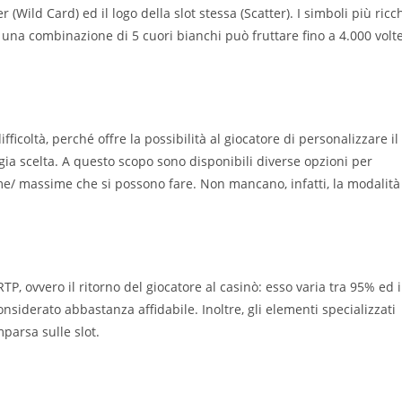
(Wild Card) ed il logo della slot stessa (Scatter). I simboli più ricc
na combinazione di 5 cuori bianchi può fruttare fino a 4.000 volt
fficoltà, perché offre la possibilità al giocatore di personalizzare il
tegia scelta. A questo scopo sono disponibili diverse opzioni per
me/ massime che si possono fare. Non mancano, infatti, la modalità
P, ovvero il ritorno del giocatore al casinò: esso varia tra 95% ed i
iderato abbastanza affidabile. Inoltre, gli elementi specializzati
mparsa sulle slot.