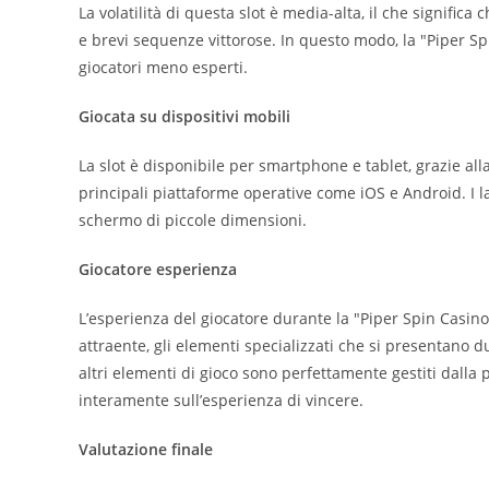
La volatilità di questa slot è media-alta, il che signific
e brevi sequenze vittorose. In questo modo, la "Piper S
giocatori meno esperti.
Giocata su dispositivi mobili
La slot è disponibile per smartphone e tablet, grazie al
principali piattaforme operative come iOS e Android. I la
schermo di piccole dimensioni.
Giocatore esperienza
L’esperienza del giocatore durante la "Piper Spin Casino
attraente, gli elementi specializzati che si presentano dur
altri elementi di gioco sono perfettamente gestiti dalla
interamente sull’esperienza di vincere.
Valutazione finale