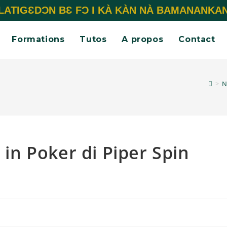
LATIGƐDƆN BƐ FƆ I KÀ KÀN NÀ BAMANANKA
Formations
Tutos
A propos
Contact
>
N
 in Poker di Piper Spin