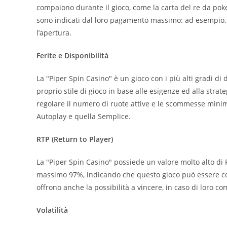
compaiono durante il gioco, come la carta del re da poker 
sono indicati dal loro pagamento massimo: ad esempio, u
l’apertura.
Ferite e Disponibilità
La "Piper Spin Casino" è un gioco con i più alti gradi di di
proprio stile di gioco in base alle esigenze ed alla stra
regolare il numero di ruote attive e le scommesse mini
Autoplay e quella Semplice.
RTP (Return to Player)
La "Piper Spin Casino" possiede un valore molto alto di RT
massimo 97%, indicando che questo gioco può essere cons
offrono anche la possibilità a vincere, in caso di loro co
Volatilità