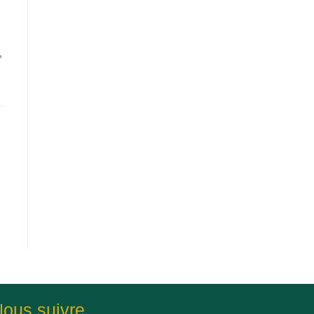
"
ous suivre