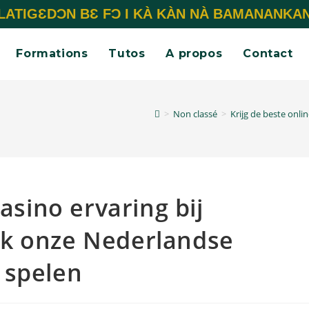
LATIGƐDƆN BƐ FƆ I KÀ KÀN NÀ BAMANANKA
Formations
Tutos
A propos
Contact
>
Non classé
>
Krijg de beste onl
casino ervaring bij
ek onze Nederlandse
 spelen