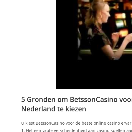
5 Gronden om BetssonCasino voor 
Nederland te kiezen
U kiest BetssonCasino voor de beste online casino erva
1. Het een grote verscheidenheid aan casino-spellen aan