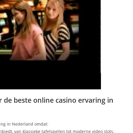
de beste online casino ervaring in
ring in Nederland omdat:
biedt, van klassieke tafelspellen tot moderne video slots.