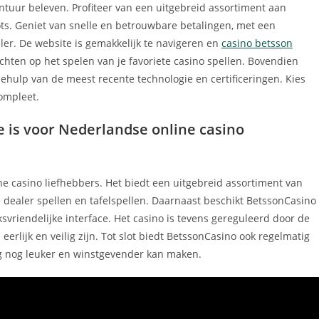
ntuur beleven. Profiteer van een uitgebreid assortiment aan
lots. Geniet van snelle en betrouwbare betalingen, met een
eler. De website is gemakkelijk te navigeren en
casino betsson
ichten op het spelen van je favoriete casino spellen. Bovendien
behulp van de meest recente technologie en certificeringen. Kies
ompleet.
is voor Nederlandse online casino
e casino liefhebbers. Het biedt een uitgebreid assortiment van
dealer spellen en tafelspellen. Daarnaast beschikt BetssonCasino
vriendelijke interface. Het casino is tevens gereguleerd door de
erlijk en veilig zijn. Tot slot biedt BetssonCasino ook regelmatig
g nog leuker en winstgevender kan maken.