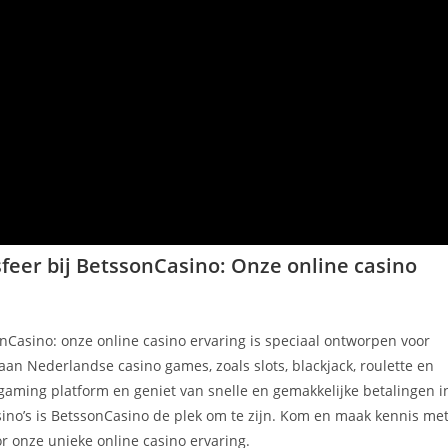
feer bij BetssonCasino: Onze online casino
nCasino: onze online casino ervaring is speciaal ontworpen voor
an Nederlandse casino games, zoals slots, blackjack, roulette en
 gaming platform en geniet van snelle en gemakkelijke betalingen i
sino’s is BetssonCasino de plek om te zijn. Kom en maak kennis me
r onze unieke online casino ervaring.