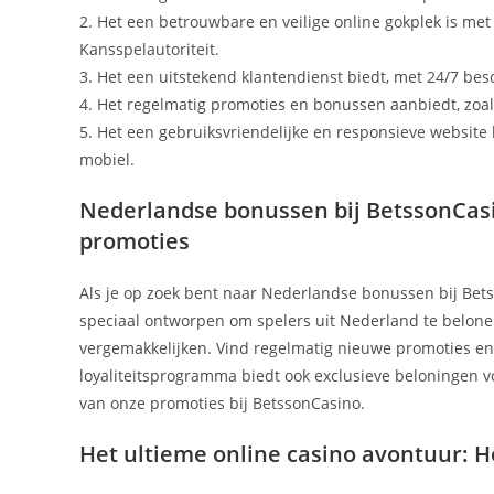
2. Het een betrouwbare en veilige online gokplek is me
Kansspelautoriteit.
3. Het een uitstekend klantendienst biedt, met 24/7 bes
4. Het regelmatig promoties en bonussen aanbiedt, zoa
5. Het een gebruiksvriendelijke en responsieve website 
mobiel.
Nederlandse bonussen bij BetssonCasi
promoties
Als je op zoek bent naar Nederlandse bonussen bij Betss
speciaal ontworpen om spelers uit Nederland te belonen
vergemakkelijken. Vind regelmatig nieuwe promoties en 
loyaliteitsprogramma biedt ook exclusieve beloningen vo
van onze promoties bij BetssonCasino.
Het ultieme online casino avontuur: 