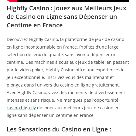
Highfly Casino : Jouez aux Meilleurs Jeux
de Casino en Ligne sans Dépenser un
Centime en France
Découvrez Highfly Casino, la plateforme de jeux de casino
en ligne incontournable en France. Profitez d’une large
sélection de jeux de qualité, sans avoir à dépenser un
centime. Des machines à sous aux jeux de table, en passant
par le vidéo poker, Highfly Casino offre une expérience de
jeu exceptionnelle. Inscrivez-vous dès maintenant et
plongez dans l’univers du casino en ligne gratuitement.
Avec Highfly Casino, vivez des moments de divertissement
intenses et sans risque. Ne manquez pas l’opportunité
casino high fly
de jouer aux meilleurs jeux de casino en
ligne sans dépenser un centime en France.
Les Sensations du Casino en Ligne :