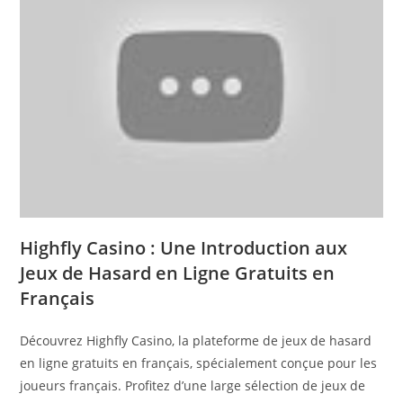
Highfly Casino : Une Introduction aux
Jeux de Hasard en Ligne Gratuits en
Français
Découvrez Highfly Casino, la plateforme de jeux de hasard
en ligne gratuits en français, spécialement conçue pour les
joueurs français. Profitez d’une large sélection de jeux de