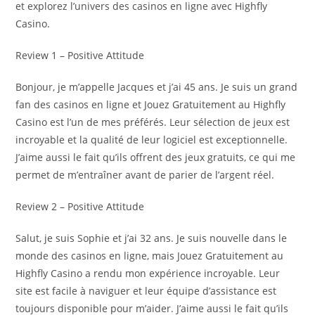
et explorez l’univers des casinos en ligne avec Highfly
Casino.
Review 1 – Positive Attitude
Bonjour, je m’appelle Jacques et j’ai 45 ans. Je suis un grand
fan des casinos en ligne et Jouez Gratuitement au Highfly
Casino est l’un de mes préférés. Leur sélection de jeux est
incroyable et la qualité de leur logiciel est exceptionnelle.
J’aime aussi le fait qu’ils offrent des jeux gratuits, ce qui me
permet de m’entraîner avant de parier de l’argent réel.
Review 2 – Positive Attitude
Salut, je suis Sophie et j’ai 32 ans. Je suis nouvelle dans le
monde des casinos en ligne, mais Jouez Gratuitement au
Highfly Casino a rendu mon expérience incroyable. Leur
site est facile à naviguer et leur équipe d’assistance est
toujours disponible pour m’aider. J’aime aussi le fait qu’ils