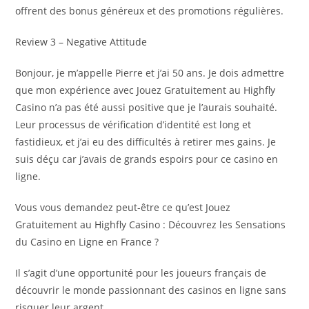
offrent des bonus généreux et des promotions régulières.
Review 3 – Negative Attitude
Bonjour, je m’appelle Pierre et j’ai 50 ans. Je dois admettre
que mon expérience avec Jouez Gratuitement au Highfly
Casino n’a pas été aussi positive que je l’aurais souhaité.
Leur processus de vérification d’identité est long et
fastidieux, et j’ai eu des difficultés à retirer mes gains. Je
suis déçu car j’avais de grands espoirs pour ce casino en
ligne.
Vous vous demandez peut-être ce qu’est Jouez
Gratuitement au Highfly Casino : Découvrez les Sensations
du Casino en Ligne en France ?
Il s’agit d’une opportunité pour les joueurs français de
découvrir le monde passionnant des casinos en ligne sans
risquer leur argent.