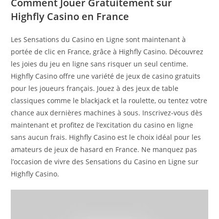
Comment Jouer Gratuitement sur
Highfly Casino en France
Les Sensations du Casino en Ligne sont maintenant à
portée de clic en France, grâce à Highfly Casino. Découvrez
les joies du jeu en ligne sans risquer un seul centime.
Highfly Casino offre une variété de jeux de casino gratuits
pour les joueurs français. Jouez à des jeux de table
classiques comme le blackjack et la roulette, ou tentez votre
chance aux dernières machines à sous. Inscrivez-vous dès
maintenant et profitez de l’excitation du casino en ligne
sans aucun frais. Highfly Casino est le choix idéal pour les
amateurs de jeux de hasard en France. Ne manquez pas
l’occasion de vivre des Sensations du Casino en Ligne sur
Highfly Casino.