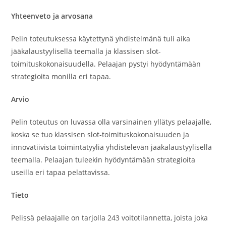
Yhteenveto ja arvosana
Pelin toteutuksessa käytettynä yhdistelmänä tuli aika
jääkalaustyylisellä teemalla ja klassisen slot-
toimituskokonaisuudella. Pelaajan pystyi hyödyntämään
strategioita monilla eri tapaa.
Arvio
Pelin toteutus on luvassa olla varsinainen yllätys pelaajalle,
koska se tuo klassisen slot-toimituskokonaisuuden ja
innovatiivista toimintatyyliä yhdistelevän jääkalaustyylisellä
teemalla. Pelaajan tuleekin hyödyntämään strategioita
useilla eri tapaa pelattavissa.
Tieto
Pelissä pelaajalle on tarjolla 243 voitotilannetta, joista joka