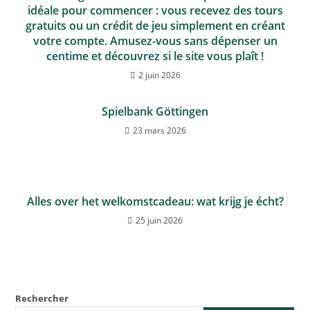
idéale pour commencer : vous recevez des tours
gratuits ou un crédit de jeu simplement en créant
votre compte. Amusez-vous sans dépenser un
centime et découvrez si le site vous plaît !
2 juin 2026
Spielbank Göttingen
23 mars 2026
Alles over het welkomstcadeau: wat krijg je écht?
25 juin 2026
Rechercher