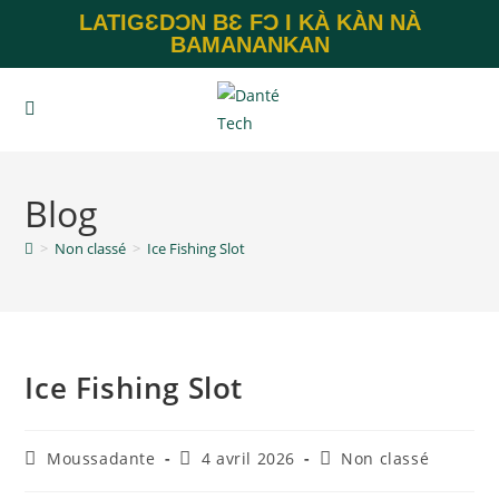
LATIGƐDƆN BƐ FƆ I KÀ KÀN NÀ
BAMANANKAN
Blog
>
Non classé
>
Ice Fishing Slot
Ice Fishing Slot
Moussadante
4 avril 2026
Non classé