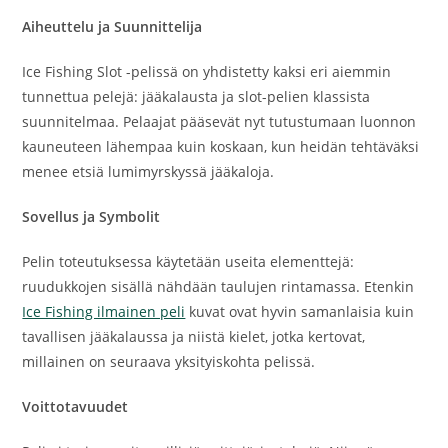
Aiheuttelu ja Suunnittelija
Ice Fishing Slot -pelissä on yhdistetty kaksi eri aiemmin
tunnettua pelejä: jääkalausta ja slot-pelien klassista
suunnitelmaa. Pelaajat pääsevät nyt tutustumaan luonnon
kauneuteen lähempaa kuin koskaan, kun heidän tehtäväksi
menee etsiä lumimyrskyssä jääkaloja.
Sovellus ja Symbolit
Pelin toteutuksessa käytetään useita elementtejä:
ruudukkojen sisällä nähdään taulujen rintamassa. Etenkin
Ice Fishing ilmainen peli
kuvat ovat hyvin samanlaisia kuin
tavallisen jääkalaussa ja niistä kielet, jotka kertovat,
millainen on seuraava yksityiskohta pelissä.
Voittotavuudet