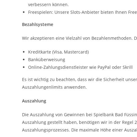
verbessern können.
Freespielen: Unsere Slots-Anbieter bieten Ihnen Free
Bezahlsysteme
Wir akzeptieren eine Vielzahl von Bezahlenmethoden. 
Kreditkarte (Visa, Mastercard)
Banküberweisung
Online-Zahlungsdienstleister wie PayPal oder Skrill
Es ist wichtig zu beachten, dass wir die Sicherheit un
Auszahlungenlimits anwenden.
Auszahlung
Die Auszahlung von Gewinnen bei Spielbank Bad Füssing
Auszahlung gestellt haben, benötigen wir in der Regel 2
Auszahlungsprozesses. Die maximale Höhe einer Auszah