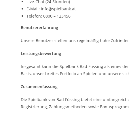
Live-Chat (24 Stunden)
E-Mail: info@spielbank.at
Telefon: 0800 – 123456
Benutzererfahrung
Unsere Benutzer stellen uns regelmäßig hohe Zufriedenh
Leistungsbewertung
Insgesamt kann die Spielbank Bad Füssing als eines d
Basis, unser breites Portfolio an Spielen und unsere 
Zusammenfassung
Die Spielbank von Bad Füssing bietet eine umfangreiche 
Registrierung, Zahlungsmethoden sowie Bonusprogramm