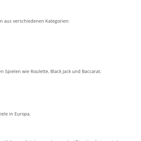
en aus verschiedenen Kategorien:
n Spielen wie Roulette, Black Jack und Baccarat.
iele in Europa.