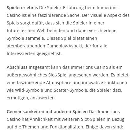
Spielererlebnis
Die Spieler-Erfahrung beim Immerions
Casino ist eine faszinierende Sache. Der visuelle Aspekt des
Spiels sorgt dafür, dass sich die Spieler in einer
futuristischen Welt befinden und dabei verschiedene
Symbole sammele. Dieses Spiel bietet einen
atemberaubenden Gameplay-Aspekt, der für alle
Interessierten geeignet ist.
Abschluss
Insgesamt kann das Immerions Casino als ein
außergewöhnliches Slot-Spiel angesehen werden. Es bietet
eine faszinierende Atmosphäre und innovative Funktionen
wie Wild-Symbole und Scatter-Symbole, die Spieler dazu
ermutigen, anzuwerfen.
Gemeinsamkeiten mit anderen Spielen
Das Immerions
Casino hat Ähnlichkeit mit weiteren Slot-Spielen in Bezug
auf die Themen und Funktionalitäten. Einige davon sind: