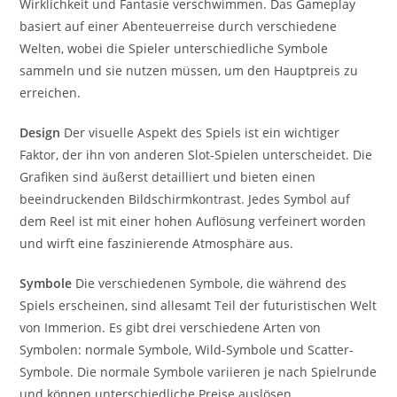
Wirklichkeit und Fantasie verschwimmen. Das Gameplay
basiert auf einer Abenteuerreise durch verschiedene
Welten, wobei die Spieler unterschiedliche Symbole
sammeln und sie nutzen müssen, um den Hauptpreis zu
erreichen.
Design
Der visuelle Aspekt des Spiels ist ein wichtiger
Faktor, der ihn von anderen Slot-Spielen unterscheidet. Die
Grafiken sind äußerst detailliert und bieten einen
beeindruckenden Bildschirmkontrast. Jedes Symbol auf
dem Reel ist mit einer hohen Auflösung verfeinert worden
und wirft eine faszinierende Atmosphäre aus.
Symbole
Die verschiedenen Symbole, die während des
Spiels erscheinen, sind allesamt Teil der futuristischen Welt
von Immerion. Es gibt drei verschiedene Arten von
Symbolen: normale Symbole, Wild-Symbole und Scatter-
Symbole. Die normale Symbole variieren je nach Spielrunde
und können unterschiedliche Preise auslösen.