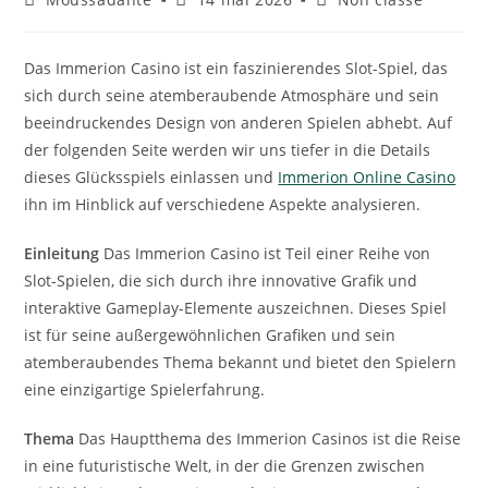
Das Immerion Casino ist ein faszinierendes Slot-Spiel, das
sich durch seine atemberaubende Atmosphäre und sein
beeindruckendes Design von anderen Spielen abhebt. Auf
der folgenden Seite werden wir uns tiefer in die Details
dieses Glücksspiels einlassen und
Immerion Online Casino
ihn im Hinblick auf verschiedene Aspekte analysieren.
Einleitung
Das Immerion Casino ist Teil einer Reihe von
Slot-Spielen, die sich durch ihre innovative Grafik und
interaktive Gameplay-Elemente auszeichnen. Dieses Spiel
ist für seine außergewöhnlichen Grafiken und sein
atemberaubendes Thema bekannt und bietet den Spielern
eine einzigartige Spielerfahrung.
Thema
Das Hauptthema des Immerion Casinos ist die Reise
in eine futuristische Welt, in der die Grenzen zwischen