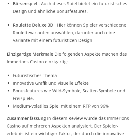
Börsenspiel
: Auch dieses Spiel bietet ein futuristisches
Design und ähnliche Bonusfeatures.
Roulette Deluxe 3D
: Hier können Spieler verschiedene
Roulettevarianten auswählen, darunter auch eine
Variante mit einem futuristicen Design
Einzigartige Merkmale
Die folgenden Aspekte machen das
Immerions Casino einzigartig:
Futuristisches Thema
Innovative Grafik und visuelle Effekte
Bonusfeatures wie Wild-Symbole, Scatter-Symbole und
Freispiele.
Medium-volatiles Spiel mit einem RTP von 96%
Zusammenfassung
In diesem Review wurde das Immerions
Casino auf mehreren Aspekten analysiert. Der Spieler-
erlebnis ist ein wichtiger Faktor, der durch die innovative