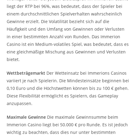
liegt der RTP bei 96%, was bedeutet, dass der Spieler bei
einem durchschnittlichen Spielverhalten wahrscheinlich
Gewinne erzielt. Die Volatilität bezieht sich auf die
Häufigkeit und den Umfang von Gewinnen oder Verlusten
in einer bestimmten Anzahl von Runden. Das Immerion
Casino ist ein Medium-volatiles Spiel, was bedeutet, dass es
eine gleichmäßige Mischung aus Gewinnen und Verlusten
bietet.
Wettbeträgemarkt
Der Wetteinsatz bei Immerions Casinos
variiert je nach Spielerin. Die Mindesteinsätze beginnen bei
0,10 Euro und die Höchstwetten können bis zu 100 € gehen.
Diese Flexibilität ermöglicht es Spielern, das Gameplay
anzupassen.
Maximale Gewinne
Die maximale Gewinnsumme beim
Immerion Casino liegt bei 50.000 € pro Runde. Es ist jedoch
wichtig zu beachten, dass dies nur unter bestimmten