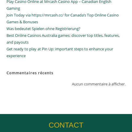
Play Casino Online at Mrcash Casino App – Canadian English
Gaming
Join Today via https://mrcash.cc/ for Canada’s Top Online Casino
Games & Bonuses
Was bedeutet Spielen ohne Registrierung?
Best Online Casinos Australia games: discover top titles, features,
and payouts
Get ready to play at Pin Up: important steps to enhance your
experience
Commentaires récents
Aucun commentaire à afficher.
CONTACT