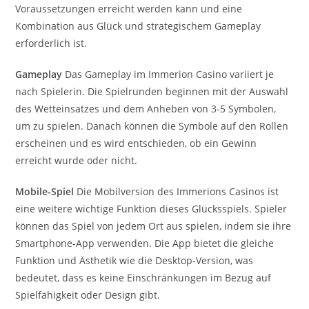
Voraussetzungen erreicht werden kann und eine
Kombination aus Glück und strategischem Gameplay
erforderlich ist.
Gameplay
Das Gameplay im Immerion Casino variiert je
nach Spielerin. Die Spielrunden beginnen mit der Auswahl
des Wetteinsatzes und dem Anheben von 3-5 Symbolen,
um zu spielen. Danach können die Symbole auf den Rollen
erscheinen und es wird entschieden, ob ein Gewinn
erreicht wurde oder nicht.
Mobile-Spiel
Die Mobilversion des Immerions Casinos ist
eine weitere wichtige Funktion dieses Glücksspiels. Spieler
können das Spiel von jedem Ort aus spielen, indem sie ihre
Smartphone-App verwenden. Die App bietet die gleiche
Funktion und Ästhetik wie die Desktop-Version, was
bedeutet, dass es keine Einschränkungen im Bezug auf
Spielfähigkeit oder Design gibt.