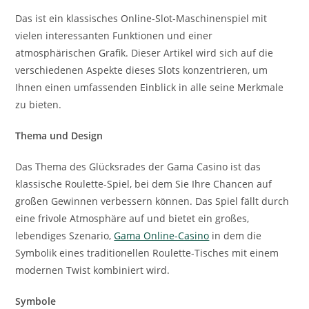
Das ist ein klassisches Online-Slot-Maschinenspiel mit
vielen interessanten Funktionen und einer
atmosphärischen Grafik. Dieser Artikel wird sich auf die
verschiedenen Aspekte dieses Slots konzentrieren, um
Ihnen einen umfassenden Einblick in alle seine Merkmale
zu bieten.
Thema und Design
Das Thema des Glücksrades der Gama Casino ist das
klassische Roulette-Spiel, bei dem Sie Ihre Chancen auf
großen Gewinnen verbessern können. Das Spiel fällt durch
eine frivole Atmosphäre auf und bietet ein großes,
lebendiges Szenario,
Gama Online-Casino
in dem die
Symbolik eines traditionellen Roulette-Tisches mit einem
modernen Twist kombiniert wird.
Symbole