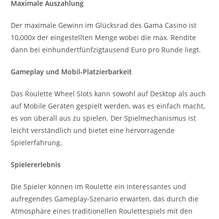
Maximale Auszahlung
Der maximale Gewinn im Glücksrad des Gama Casino ist
10,000x der eingestellten Menge wobei die max. Rendite
dann bei einhundertfünfzigtausend Euro pro Runde liegt.
Gameplay und Mobil-Platzierbarkeit
Das Roulette Wheel Slots kann sowohl auf Desktop als auch
auf Mobile Geräten gespielt werden, was es einfach macht,
es von überall aus zu spielen. Der Spielmechanismus ist
leicht verständlich und bietet eine hervorragende
Spielerfahrung.
Spielererlebnis
Die Spieler können im Roulette ein interessantes und
aufregendes Gameplay-Szenario erwarten, das durch die
Atmosphäre eines traditionellen Roulettespiels mit den