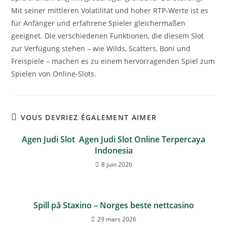
Mit seiner mittleren Volatilität und hoher RTP-Werte ist es
für Anfänger und erfahrene Spieler gleichermaßen
geeignet. Die verschiedenen Funktionen, die diesem Slot
zur Verfügung stehen – wie Wilds, Scatters, Boni und
Freispiele – machen es zu einem hervorragenden Spiel zum
Spielen von Online-Slots.
VOUS DEVRIEZ ÉGALEMENT AIMER
Agen Judi Slot ️ Agen Judi Slot Online Terpercaya
Indonesia
8 juin 2026
Spill på Staxino – Norges beste nettcasino
29 mars 2026