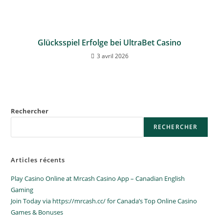
Glücksspiel Erfolge bei UltraBet Casino
3 avril 2026
Rechercher
RECHERCHER
Articles récents
Play Casino Online at Mrcash Casino App – Canadian English
Gaming
Join Today via https://mrcash.cc/ for Canada’s Top Online Casino
Games & Bonuses