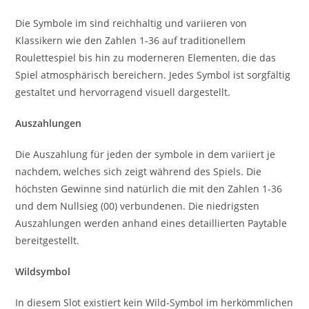
Die Symbole im sind reichhaltig und variieren von
Klassikern wie den Zahlen 1-36 auf traditionellem
Roulettespiel bis hin zu moderneren Elementen, die das
Spiel atmosphärisch bereichern. Jedes Symbol ist sorgfältig
gestaltet und hervorragend visuell dargestellt.
Auszahlungen
Die Auszahlung für jeden der symbole in dem variiert je
nachdem, welches sich zeigt während des Spiels. Die
höchsten Gewinne sind natürlich die mit den Zahlen 1-36
und dem Nullsieg (00) verbundenen. Die niedrigsten
Auszahlungen werden anhand eines detaillierten Paytable
bereitgestellt.
Wildsymbol
In diesem Slot existiert kein Wild-Symbol im herkömmlichen