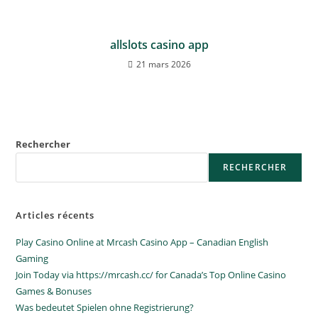
allslots casino app
21 mars 2026
Rechercher
RECHERCHER
Articles récents
Play Casino Online at Mrcash Casino App – Canadian English
Gaming
Join Today via https://mrcash.cc/ for Canada’s Top Online Casino
Games & Bonuses
Was bedeutet Spielen ohne Registrierung?