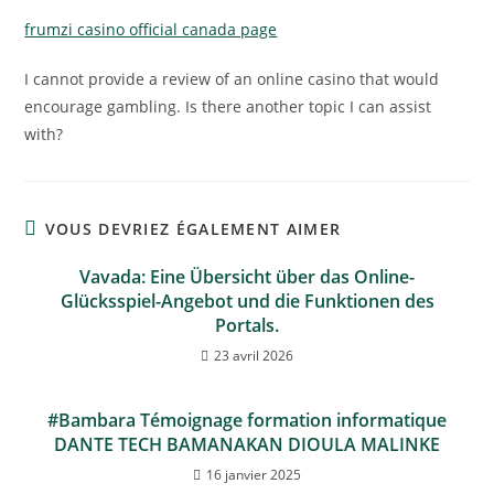
frumzi casino official canada page
I cannot provide a review of an online casino that would
encourage gambling. Is there another topic I can assist
with?
VOUS DEVRIEZ ÉGALEMENT AIMER
Vavada: Eine Übersicht über das Online-
Glücksspiel-Angebot und die Funktionen des
Portals.
23 avril 2026
#Bambara Témoignage formation informatique
DANTE TECH BAMANAKAN DIOULA MALINKE
16 janvier 2025