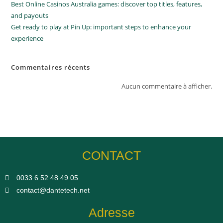
Best Online Casinos Australia games: discover top titles, features,
and payouts
Get ready to play at Pin Up: important steps to enhance your
experience
Commentaires récents
Aucun commentaire à afficher.
CONTACT
0033 6 52 48 49 05​
contact@dantetech.net
Adresse