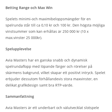
Betting Range och Max Win
Spelets minimi-och maximibeloppsmängder för en
spelrunda står till ca 0,10 kr och 100 kr. Den högsta möjliga
vinstsummer som kan erhållas är 250 000 kr (10 x
max.vinster 25 000kr).
Spelupplevelse
Avia Masters har en ganska snabb och dynamisk
spelrundaflopp med löpande färger och rörelser på
skärmens bakgrund, vilket skapar ett positivt intryck. Spelet
erbjuder dessutom förhållandevis stora maxvinster, en
delikat grafikdesign samt bra RTP-värde.
Sammanfattning
Avia Masters är ett underbart och välutvecklat slotspele