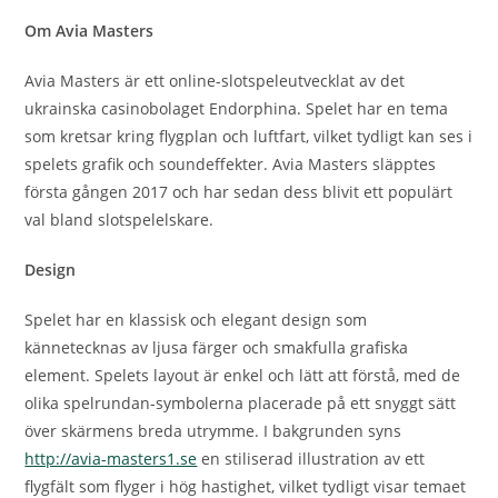
Om Avia Masters
Avia Masters är ett online-slotspeleutvecklat av det
ukrainska casinobolaget Endorphina. Spelet har en tema
som kretsar kring flygplan och luftfart, vilket tydligt kan ses i
spelets grafik och soundeffekter. Avia Masters släpptes
första gången 2017 och har sedan dess blivit ett populärt
val bland slotspelelskare.
Design
Spelet har en klassisk och elegant design som
kännetecknas av ljusa färger och smakfulla grafiska
element. Spelets layout är enkel och lätt att förstå, med de
olika spelrundan-symbolerna placerade på ett snyggt sätt
över skärmens breda utrymme. I bakgrunden syns
http://avia-masters1.se
en stiliserad illustration av ett
flygfält som flyger i hög hastighet, vilket tydligt visar temaet